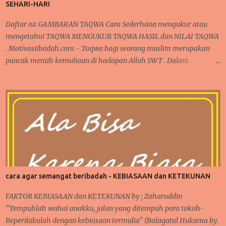
SEHARI-HARI
menerangkan, menjelaskan dan memahami ayat al-Qur'an yang
diturunkan kep...
Daftar isi: GAMBARAN TAQWA Cara Sederhana mengukur atau
mengetahui TAQWA MENGUKUR TAQWA HASIL dan NILAI TAQWA
. Motivasiibadah.com - Taqwa bagi seorang muslim merupakan
puncak meraih kemuliaan di hadapan Allah SWT . Dalam
Ramadhan dikatakan sebagai madrasah ibadah , sekolah
pelatihan penghambaan kepada Allah dari seluruh aspek ketaatan
dalam beribadah kepada Allah. Satu hal yang menjadi peringkat
tertinggi pencapaian hamba Allah adalah TAQWA. CARA
SEDERHANA MENGUKUR TAQWA DALAM KEHIDUPAN SEHARI-
HARI Apakah Pasca Ramadhan, seseorang sudah mampu meraih
peringkat TAQWA sebagaimana yang nasehat dari Alquran ?
GAMBARAN TAQWA GAMBARAN TAQWA Secara sepintas,
seseorang bisa saja mengklaim dirinya sudah bertaqwa kepada
cara agar semangat beribadah - KEBIASAAN dan KETEKUNAN
Allah, namun apakah semudah itu di katakan sudah bertaqwa ?
Dalam kehidupan sehari-hari, ada banyak momen yang bisa
FAKTOR KEBIASAAN dan KETEKUNAN by ; Zaharuddin
diperhatikan saat sedang beraktifitas. Baik dalam hal ibadah
"Tempuhlah wahai anakku, jalan yang ditempuh para tokoh-
wajib, sunat, pekerjaan, rutinitas lainnya seperti urusa...
Beperilakulah dengan kebiasaan termulia" (Balagatul Hukama by.