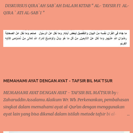
Konsisten (Po...
DISKURSUS QIRA`AH SAB`AH DALAM KITAB “ AL- TAYSIR FI AL-
QIRA ` ATI AL-SAB`I ”
MEMAHAMI AYAT DENGAN AYAT - TAFSIR BIL MA'TSUR
MEMAHAMI AYAT DENGAN AYAT - TAFSIR BIL MA'TSUR by :
Zaharuddin Assalamu Alaikum Wr. Wb. Perkenankan, pembahasan
singkat dalam memahami ayat al-Qur'an dengan menggunakan
ayat lain yang bisa dikenal dalam istilah metode tafsir bi al-
ma'tsur . cara ini sudah diterapkan oleh para ulama kita khususnya
yang bergelut dalam dunia tafsir al-Qur'an. Cara ini dilakukan oleh