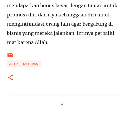
mendapatkan bonus besar dengan tujuan untuk
promosi diri dan riya kebanggaan diri untuk
mengintimidasi orang lain agar bergabung di
bisnis yang mereka jalankan. Intinya perbaiki
niat karena Allah.
ARTIKEL MOTIVASI
C
o
m