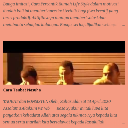
makhluk dituntut untuk hidup damai dan saling memberi
Bunga Imitasi , Cara Percantik Rumah Life Style dalam motivasi
manfaat. Manusia dan hewan bisa mempunyai hubungan erat
ibadah kali ini memberi apresiasi tertulis bagi jiwa kreatif yang
lay...
terus produktif. Aktifitasnya mampu memberi solusi dan
membantu sebagian kalangan. Bunga, sering dijadikan sebagai
hiasan banyak orang karena ia mampu memberi nilai positif
tersendiri saat terpajang di suatu tempat. Tentunya, ia akan
memiliki harga rupiah ( Indonesia Rupiah ) karena suasana cantik
yang dihasilkan saat memajang bunga hias itu. Takkala
hebohnya, bila bunga hias ini dilirik oleh orang yang memang
memiliki hobby dan kesukaan dalam mendekor, merangkai helai
dan daun yang cocok, menata ruang dan tempat yang cocok di hias
dengan bunga. Maka ia akan familiar dan terkenal dengan
keelokannya karena di tata oleh orang tepat. Sehingga, jangan
Cara Taubat Nasuha
heran bila ia memiliki harga yang lumayan cantik juga.. Bunga
hias , sebagian memilih yang hidup dan sebagian juga memilih
TAUBAT dan KONSISTEN Oleh ; Zaharuddin at 13 April 2020
yang imitasi (hias tidak hidup). Masing masing memiliki alasan
Assalamu Alaikum wr. wb Rasa Syukur ini tak lupa kita
tersendiri dan ...
panjatkan kehadirat Allah atas segala nikmat-Nya kepada kita
semua serta marilah kita bersalawat kepada Rasulullah