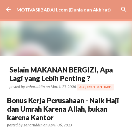
Skip to main content
MOTIVASIIBADAH.com (Dunia dan Akhirat)
Selain MAKANAN BERGIZI, Apa
Lagi yang Lebih Penting ?
posted by
zaharuddin
on
March 27, 2026
AL-QUR'AN DAN HADIS
BISNIS
CARA
CERAMAH
DAKWAH
EKONOMI
GIBRAN
Bonus Kerja Perusahaan - Naik Haji
HEALTH
KESEHATAN
MBG
MEDSOS
NASIONAL
dan Umrah Karena Allah, bukan
PEMERINTAH
PENDIDIKAN
PRABOWO
TIPS
VIRAL
karena Kantor
ARTIKEL UNGGULAN
0
posted by
zaharuddin
on
April 06, 2023