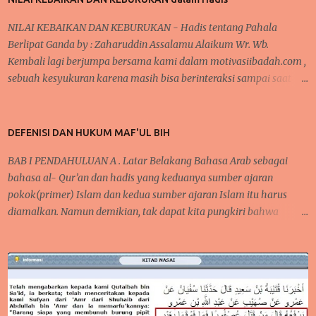
NILAI KEBAIKAN DAN KEBURUKAN - Hadis tentang Pahala
Berlipat Ganda by : Zaharuddin Assalamu Alaikum Wr. Wb.
Kembali lagi berjumpa bersama kami dalam motivasiibadah.com ,
sebuah kesyukuran karena masih bisa berinteraksi sampai saat
sekarang ini, tak lupa kita kirimkan salawat kepada Nabi
Muhammad Saw yang telah menunjukkan kita kepada jalan-jalan
kebaikan dan menjauhkan kita dari jalan keburukan. Pada
DEFENISI DAN HUKUM MAF'UL BIH
beberapa pertemuan sebelumnya, telah kita bahas mengenai
BAB I PENDAHULUAN A . Latar Belakang Bahasa Arab sebagai
konsistensi dalam beribadah, baik dari segi mengontrol mindset
bahasa al- Qur’an dan hadis yang keduanya sumber ajaran
dan niat dalam beribadah, begitupula karena faktor kebiasaan
pokok(primer) Islam dan kedua sumber ajaran Islam itu harus
yang bisa membantu seseorang agar tetap semangat dalam
diamalkan. Namun demikian, tak dapat kita pungkiri bahwa
melaksanakan kebaikan dan bernilai ibadah kepada Allah Swt .
mempelajari bahkan menguasai bahasa Arab tidaklah semudah
ARTIKEL TERKAIT : Cara Semangat ibadah- Mengontrol Mindset
membalikkan telapak tangan, tapi bukan berarti kita tidak
dan Niat positif dan baca Juga Tentang Faktor Kebiasaan dan
mempelajarinya. Karena bahasa Arab mempunyai karakter dan
Ketekunan BAGAIMANAKAH ALLAH MEMBALAS KEBAIKAN ITU ?
keistimewaan tersendiri yang berbeda, bahkan mungkin tidak
Semangat dalam melak...
dimiliki oleh bahasa-bahasa yang lain. Al-Lughah al-‘Arabiyyah
merupakan kata yang menerangkan gaya bahasa arab, sedangkan