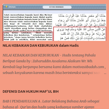
belum menerima MAKANAN BERGIZI GRATIS tersebut tetapi
mereka tetap penasaran menanti kedatangan makanan bergizi
gratis tersebut. Program Makanan Bergizi ini, pada awalnya
mendapat cemoohan publik karena beberapa kasus di beritakan
bahwa ada yang tidak beres pada makanan yang disediakan
sehingga sempat dilaporkan berdampak buruk bagi kesehatan
anak yang mengkomsumsinya. pada akhirnya di beritakan bahwa
orang yang memakannya menjadi jatuh sakit sehingga dikatakan
NILAI KEBAIKAN DAN KEBURUKAN dalam Hadis
keracunan makanan dari makanan yang disalurkan dari MBG .
Meski demikian, MBG tetap berjal...
NILAI KEBAIKAN DAN KEBURUKAN - Hadis tentang Pahala
Berlipat Ganda by : Zaharuddin Assalamu Alaikum Wr. Wb.
Kembali lagi berjumpa bersama kami dalam motivasiibadah.com ,
sebuah kesyukuran karena masih bisa berinteraksi sampai saat
sekarang ini, tak lupa kita kirimkan salawat kepada Nabi
Muhammad Saw yang telah menunjukkan kita kepada jalan-jalan
kebaikan dan menjauhkan kita dari jalan keburukan. Pada
DEFENISI DAN HUKUM MAF'UL BIH
beberapa pertemuan sebelumnya, telah kita bahas mengenai
BAB I PENDAHULUAN A . Latar Belakang Bahasa Arab sebagai
konsistensi dalam beribadah, baik dari segi mengontrol mindset
bahasa al- Qur’an dan hadis yang keduanya sumber ajaran
dan niat dalam beribadah, begitupula karena faktor kebiasaan