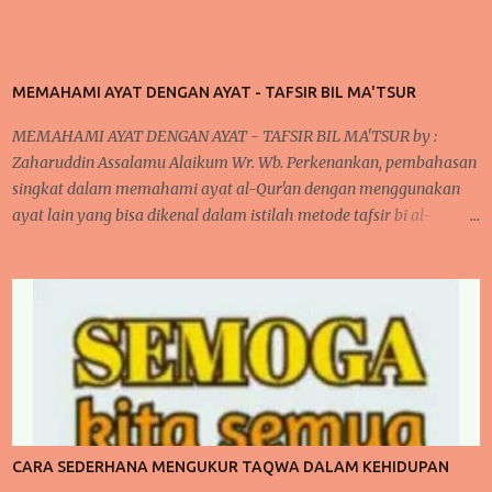
MEMAHAMI AYAT DENGAN AYAT - TAFSIR BIL MA'TSUR
MEMAHAMI AYAT DENGAN AYAT - TAFSIR BIL MA'TSUR by :
Zaharuddin Assalamu Alaikum Wr. Wb. Perkenankan, pembahasan
singkat dalam memahami ayat al-Qur'an dengan menggunakan
ayat lain yang bisa dikenal dalam istilah metode tafsir bi al-
ma'tsur . cara ini sudah diterapkan oleh para ulama kita khususnya
yang bergelut dalam dunia tafsir al-Qur'an. Cara ini dilakukan oleh
mereka karena pada umumnya, jika kita memperhatikan ayat al-
Qur'an dan juga disertai dengan artinya bahwa terlihat di banyak
ayat yang menjelaskan sendiri makna suatu ayat. Kita akan
mengupas sedikit mengenai tafsir, bahwa secara bahasa Arab "
fassara " artinya menjelaskan atau menerangkan sehingga bentuk
isimnya "tafsir" berarti penjelasan atau keterangan. penjelasan ini
bisa dilihat dalam buku studi ilmu al-Qur'an oleh Muhammad Ali.
CARA SEDERHANA MENGUKUR TAQWA DALAM KEHIDUPAN
begitupula tafsir dalam istilah adalah suatu ilmu dalam