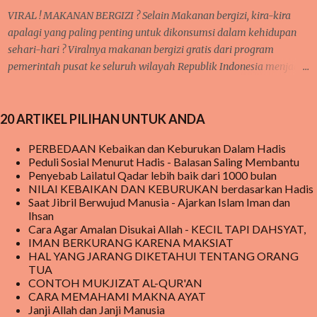
pelajaran matematika, fisika, kimia, serta pelajaran lainnya yang
VIRAL ! MAKANAN BERGIZI ? Selain Makanan bergizi, kira-kira
membutu...
apalagi yang paling penting untuk dikonsumsi dalam kehidupan
sehari-hari ? Viralnya makanan bergizi gratis dari program
pemerintah pusat ke seluruh wilayah Republik Indonesia menjadi
sorotan utama publik saat ini, baik di media sosial jaringan
internet begitu juga di pembicaraan langsung dari mulut ke mulut
20 ARTIKEL PILIHAN UNTUK ANDA
warga. meski hingga saat ini, masih ada beberapa sekolah yang
belum menerima MAKANAN BERGIZI GRATIS tersebut tetapi
PERBEDAAN Kebaikan dan Keburukan Dalam Hadis
mereka tetap penasaran menanti kedatangan makanan bergizi
Peduli Sosial Menurut Hadis - Balasan Saling Membantu
gratis tersebut. Program Makanan Bergizi ini, pada awalnya
Penyebab Lailatul Qadar lebih baik dari 1000 bulan
mendapat cemoohan publik karena beberapa kasus di beritakan
NILAI KEBAIKAN DAN KEBURUKAN berdasarkan Hadis
Saat Jibril Berwujud Manusia - Ajarkan Islam Iman dan
bahwa ada yang tidak beres pada makanan yang disediakan
Ihsan
sehingga sempat dilaporkan berdampak buruk bagi kesehatan
Cara Agar Amalan Disukai Allah - KECIL TAPI DAHSYAT,
anak yang mengkomsumsinya. pada akhirnya di beritakan bahwa
IMAN BERKURANG KARENA MAKSIAT
orang yang memakannya menjadi jatuh sakit sehingga dikatakan
HAL YANG JARANG DIKETAHUI TENTANG ORANG
TUA
keracunan makanan dari makanan yang disalurkan dari MBG .
CONTOH MUKJIZAT AL-QUR'AN
Meski demikian, MBG tetap berjal...
CARA MEMAHAMI MAKNA AYAT
Janji Allah dan Janji Manusia