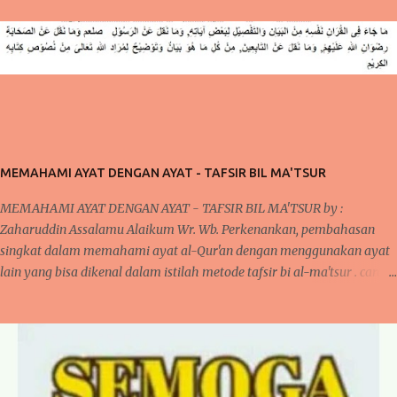
MEMAHAMI AYAT DENGAN AYAT - TAFSIR BIL MA'TSUR
MEMAHAMI AYAT DENGAN AYAT - TAFSIR BIL MA'TSUR by :
Zaharuddin Assalamu Alaikum Wr. Wb. Perkenankan, pembahasan
singkat dalam memahami ayat al-Qur'an dengan menggunakan ayat
lain yang bisa dikenal dalam istilah metode tafsir bi al-ma'tsur . cara
ini sudah diterapkan oleh para ulama kita khususnya yang bergelut
dalam dunia tafsir al-Qur'an. Cara ini dilakukan oleh mereka karena
pada umumnya, jika kita memperhatikan ayat al-Qur'an dan juga
disertai dengan artinya bahwa terlihat di banyak ayat yang
menjelaskan sendiri makna suatu ayat. Kita akan mengupas sedikit