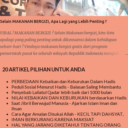
Pernahkah anda mendengar pepatah 'ala bisa karena biasa'? Suatu
kegiatan akan mudah terlaksana dan diselesaikan, karena proses
kerjanya sudah biasa dilakukan sebelumnya. Seperti halnya pelajaran
Selain MAKANAN BERGIZI, Apa Lagi yang Lebih Penting ?
matematika, fisika, kimia, serta pelajaran lainnya yang membutu...
VIRAL ! MAKANAN BERGIZI ? Selain Makanan bergizi, kira-kira
apalagi yang paling penting untuk dikonsumsi dalam kehidupan
sehari-hari ? Viralnya makanan bergizi gratis dari program
pemerintah pusat ke seluruh wilayah Republik Indonesia menjadi
sorotan utama publik saat ini, baik di media sosial jaringan internet
begitu juga di pembicaraan langsung dari mulut ke mulut warga.
20 ARTIKEL PILIHAN UNTUK ANDA
meski hingga saat ini, masih ada beberapa sekolah yang belum
menerima MAKANAN BERGIZI GRATIS tersebut tetapi mereka tetap
PERBEDAAN Kebaikan dan Keburukan Dalam Hadis
Peduli Sosial Menurut Hadis - Balasan Saling Membantu
penasaran menanti kedatangan makanan bergizi gratis tersebut.
Penyebab Lailatul Qadar lebih baik dari 1000 bulan
Program Makanan Bergizi ini, pada awalnya mendapat cemoohan
NILAI KEBAIKAN DAN KEBURUKAN berdasarkan Hadis
publik karena beberapa kasus di beritakan bahwa ada yang tidak
Saat Jibril Berwujud Manusia - Ajarkan Islam Iman dan
beres pada makanan yang disediakan sehingga sempat dilaporkan
Ihsan
Cara Agar Amalan Disukai Allah - KECIL TAPI DAHSYAT,
berdampak buruk bagi kesehatan anak yang mengkomsumsinya.
IMAN BERKURANG KARENA MAKSIAT
pada akhirnya di beritakan bahwa orang yang memakannya menjadi
HAL YANG JARANG DIKETAHUI TENTANG ORANG