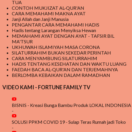
jatuh sakit sehingga dikatakan keracunan makanan dari makanan
TUA
CONTOH MUKJIZAT AL-QUR'AN
yang disalurkan dari MBG . Meski demikian, MBG tetap berjal...
CARA MEMAHAMI MAKNA AYAT
Janji Allah dan Janji Manusia
PENGANTAR CARA MEMAHAMI HADIS
Hadis tentang Larangan Menyiksa Hewan
MEMAHAMI AYAT DENGAN AYAT - TAFSIR BIL
MA'TSUR
UKHUWAH ISLAMIYAH MASA CORONA
SILATURRAHIM BUKAN SEKEDAR PERINTAH
CARA MENYAMBUNG SILATURRAHIM
HADIS TENTANG KESEHATAN DAN WAKTU LUANG
FAEDAH BACA AL-QUR'AN DAN TERJEMAHNYA
BERLOMBA KEBAIKAN DALAM RAMADHAN
VIDEO KAMI - FORTUNE FAMILY TV
BISNIS - Kreasi Bunga Bambu Produk LOKAL INDONESIA
-
SOLUSI PPKM COVID 19 - Sulap Teras Rumah jadi Toko
-