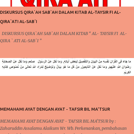
pola pikir yang harus dilakukan setiap saat karena ada niat ingin
berubah, niat ingin berubah menjadi lebih baik inilah yang akan kita
DISKURSUS QIRA`AH SAB`AH DALAM KITAB AL-TAYSIR FI AL-
bicarakan kali ini. Poin Kedua ; Taubat dan Konsisten (Po...
QIRA`ATI AL-SAB`I
DISKURSUS QIRA`AH SAB`AH DALAM KITAB “ AL- TAYSIR FI AL-
QIRA ` ATI AL-SAB`I ”
MEMAHAMI AYAT DENGAN AYAT - TAFSIR BIL MA'TSUR
MEMAHAMI AYAT DENGAN AYAT - TAFSIR BIL MA'TSUR by :
Zaharuddin Assalamu Alaikum Wr. Wb. Perkenankan, pembahasan