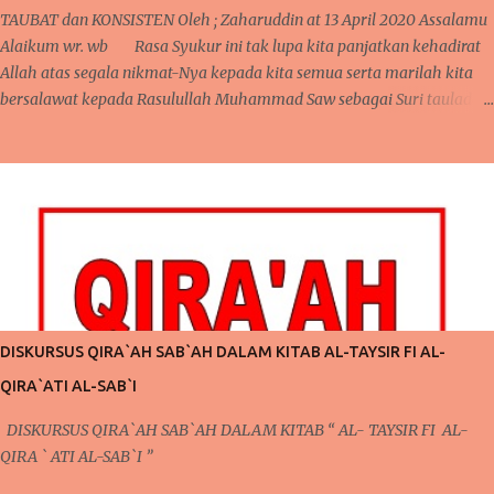
(hias tidak hidup). Masing masing memiliki alasan tersendiri dan ...
TAUBAT dan KONSISTEN Oleh ; Zaharuddin at 13 April 2020 Assalamu
Alaikum wr. wb Rasa Syukur ini tak lupa kita panjatkan kehadirat
Allah atas segala nikmat-Nya kepada kita semua serta marilah kita
bersalawat kepada Rasulullah Muhammad Saw sebagai Suri tauladan
kepada seluruh umat manusia. Kembali lagi berjumpa pada
kesempatan yang penuh mubarakah ini, pada pertemuan sebelumnya,
telah kita bahas mengenai pentingnya mengontrol niat dan pola pikir
agar bisa menjalankan ibadah yang lebih giat lagi. Perlu kita
ketahui juga bahwa dalam pembahasan sebelumnya, secara tidak
langsung telah terdapat keterkaitan dengan apa yang akan kita bahas
pada pertemuan kali ini. Pada pertemuan sebelumnya, mengontrol
pola pikir yang harus dilakukan setiap saat karena ada niat ingin
berubah, niat ingin berubah menjadi lebih baik inilah yang akan kita
DISKURSUS QIRA`AH SAB`AH DALAM KITAB AL-TAYSIR FI AL-
bicarakan kali ini. Poin Kedua ; Taubat dan Konsisten (Po...
QIRA`ATI AL-SAB`I
DISKURSUS QIRA`AH SAB`AH DALAM KITAB “ AL- TAYSIR FI AL-
QIRA ` ATI AL-SAB`I ”