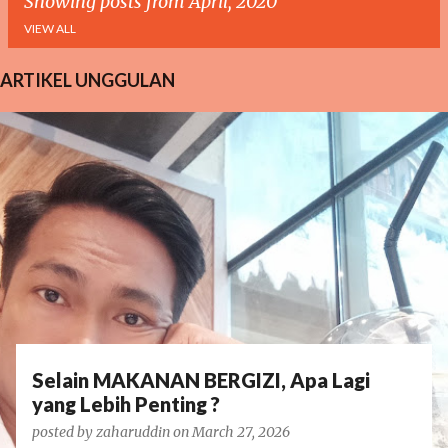
Showing posts from April, 2020
VIEW ALL
ARTIKEL UNGGULAN
P
o
s
t
s
Selain MAKANAN BERGIZI, Apa Lagi
yang Lebih Penting ?
posted by
zaharuddin
on
March 27, 2026