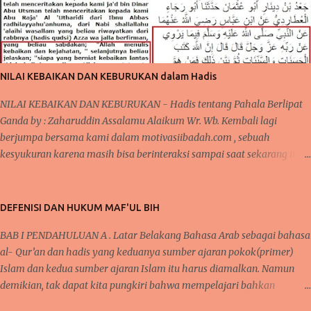
NILAI KEBAIKAN DAN KEBURUKAN dalam Hadis
NILAI KEBAIKAN DAN KEBURUKAN - Hadis tentang Pahala Berlipat
Ganda by : Zaharuddin Assalamu Alaikum Wr. Wb. Kembali lagi
berjumpa bersama kami dalam motivasiibadah.com , sebuah
kesyukuran karena masih bisa berinteraksi sampai saat sekarang ini,
tak lupa kita kirimkan salawat kepada Nabi Muhammad Saw yang
telah menunjukkan kita kepada jalan-jalan kebaikan dan menjauhkan
kita dari jalan keburukan. Pada beberapa pertemuan sebelumnya,
DEFENISI DAN HUKUM MAF'UL BIH
telah kita bahas mengenai konsistensi dalam beribadah, baik dari segi
BAB I PENDAHULUAN A . Latar Belakang Bahasa Arab sebagai bahasa
mengontrol mindset dan niat dalam beribadah, begitupula karena
al- Qur’an dan hadis yang keduanya sumber ajaran pokok(primer)
faktor kebiasaan yang bisa membantu seseorang agar tetap semangat
Islam dan kedua sumber ajaran Islam itu harus diamalkan. Namun
dalam melaksanakan kebaikan dan bernilai ibadah kepada Allah Swt .
demikian, tak dapat kita pungkiri bahwa mempelajari bahkan
ARTIKEL TERKAIT : Cara Semangat ibadah- Mengontrol Mindset dan
menguasai bahasa Arab tidaklah semudah membalikkan telapak
Niat positif dan baca Juga Tentang Faktor Kebiasaan dan Ketekunan