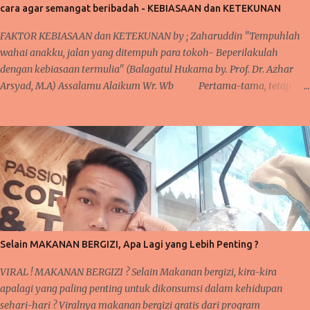
cara agar semangat beribadah - KEBIASAAN dan KETEKUNAN
katakan sudah bertaqwa ? Dalam kehidupan sehari-hari, ada banyak
momen yang bisa diperhatikan saat sedang beraktifitas. Baik dalam
FAKTOR KEBIASAAN dan KETEKUNAN by ; Zaharuddin "Tempuhlah
hal ibadah wajib, sunat, pekerjaan, rutinitas lainnya seperti urusa...
wahai anakku, jalan yang ditempuh para tokoh- Beperilakulah
dengan kebiasaan termulia" (Balagatul Hukama by. Prof. Dr. Azhar
Arsyad, M.A) Assalamu Alaikum Wr. Wb Pertama-tama, tetap
bersyukur kepada Allah karena iman dan takwa senantiasa ada dalam
hati, serta salawat dan taslim kepaada junjungan Nabi besar kita
Muhammad SAW sebagai tauladan kita. Pembahasan sebelumnya
tentang 'taubat dan konsisten' dan saya mengatakan bahwa sangat
berkaitan dengan pembahasan selanjutnya. Nah, inilah yang kita
bahas pada pertemuan kali ini yakni KEBIASAAN dan KETEKUNAN.
Pernahkah anda mendengar pepatah 'ala bisa karena biasa'? Suatu
kegiatan akan mudah terlaksana dan diselesaikan, karena proses
kerjanya sudah biasa dilakukan sebelumnya. Seperti halnya pelajaran
Selain MAKANAN BERGIZI, Apa Lagi yang Lebih Penting ?
matematika, fisika, kimia, serta pelajaran lainnya yang membutu...
VIRAL ! MAKANAN BERGIZI ? Selain Makanan bergizi, kira-kira
apalagi yang paling penting untuk dikonsumsi dalam kehidupan
sehari-hari ? Viralnya makanan bergizi gratis dari program