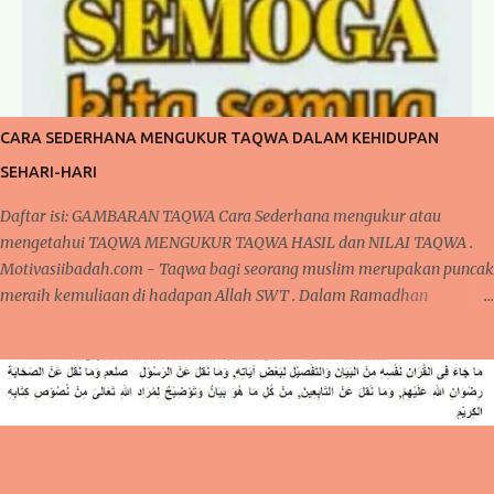
CARA SEDERHANA MENGUKUR TAQWA DALAM KEHIDUPAN
SEHARI-HARI
Daftar isi: GAMBARAN TAQWA Cara Sederhana mengukur atau
mengetahui TAQWA MENGUKUR TAQWA HASIL dan NILAI TAQWA .
Motivasiibadah.com - Taqwa bagi seorang muslim merupakan puncak
meraih kemuliaan di hadapan Allah SWT . Dalam Ramadhan
dikatakan sebagai madrasah ibadah , sekolah pelatihan
penghambaan kepada Allah dari seluruh aspek ketaatan dalam
beribadah kepada Allah. Satu hal yang menjadi peringkat tertinggi
pencapaian hamba Allah adalah TAQWA. CARA SEDERHANA
MENGUKUR TAQWA DALAM KEHIDUPAN SEHARI-HARI Apakah
Pasca Ramadhan, seseorang sudah mampu meraih peringkat TAQWA
sebagaimana yang nasehat dari Alquran ? GAMBARAN TAQWA