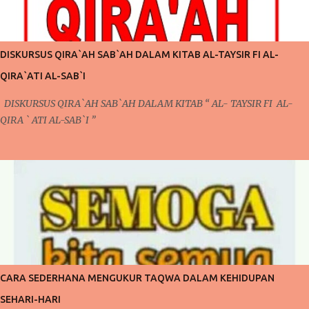
pada pertemuan kali ini. Pada pertemuan sebelumnya, mengontrol
pola pikir yang harus dilakukan setiap saat karena ada niat ingin
berubah, niat ingin berubah menjadi lebih baik inilah yang akan kita
DISKURSUS QIRA`AH SAB`AH DALAM KITAB AL-TAYSIR FI AL-
bicarakan kali ini. Poin Kedua ; Taubat dan Konsisten (Po...
QIRA`ATI AL-SAB`I
DISKURSUS QIRA`AH SAB`AH DALAM KITAB “ AL- TAYSIR FI AL-
QIRA ` ATI AL-SAB`I ”
CARA SEDERHANA MENGUKUR TAQWA DALAM KEHIDUPAN
SEHARI-HARI