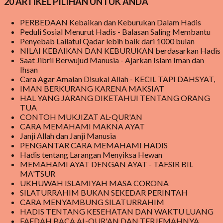
20 ARTIKEL PILIHAN UNTUK ANDA
meski hingga saat ini, masih ada beberapa sekolah yang belum
menerima MAKANAN BERGIZI GRATIS tersebut tetapi mereka tetap
PERBEDAAN Kebaikan dan Keburukan Dalam Hadis
Peduli Sosial Menurut Hadis - Balasan Saling Membantu
penasaran menanti kedatangan makanan bergizi gratis tersebut.
Penyebab Lailatul Qadar lebih baik dari 1000 bulan
Program Makanan Bergizi ini, pada awalnya mendapat cemoohan
NILAI KEBAIKAN DAN KEBURUKAN berdasarkan Hadis
publik karena beberapa kasus di beritakan bahwa ada yang tidak
Saat Jibril Berwujud Manusia - Ajarkan Islam Iman dan
beres pada makanan yang disediakan sehingga sempat dilaporkan
Ihsan
Cara Agar Amalan Disukai Allah - KECIL TAPI DAHSYAT,
berdampak buruk bagi kesehatan anak yang mengkomsumsinya.
IMAN BERKURANG KARENA MAKSIAT
pada akhirnya di beritakan bahwa orang yang memakannya menjadi
HAL YANG JARANG DIKETAHUI TENTANG ORANG
jatuh sakit sehingga dikatakan keracunan makanan dari makanan
TUA
CONTOH MUKJIZAT AL-QUR'AN
yang disalurkan dari MBG . Meski demikian, MBG tetap berjal...
CARA MEMAHAMI MAKNA AYAT
Janji Allah dan Janji Manusia
PENGANTAR CARA MEMAHAMI HADIS
Hadis tentang Larangan Menyiksa Hewan
MEMAHAMI AYAT DENGAN AYAT - TAFSIR BIL
MA'TSUR
UKHUWAH ISLAMIYAH MASA CORONA
SILATURRAHIM BUKAN SEKEDAR PERINTAH
CARA MENYAMBUNG SILATURRAHIM
HADIS TENTANG KESEHATAN DAN WAKTU LUANG
FAEDAH BACA AL-QUR'AN DAN TERJEMAHNYA