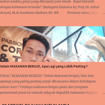
wahai anakku, jalan yang ditempuh para tokoh- Beperilakulah
dengan kebiasaan termulia" (Balagatul Hukama by. Prof. Dr. Azhar
Arsyad, M.A) Assalamu Alaikum Wr. Wb Pertama-tama, tetap
bersyukur kepada Allah karena iman dan takwa senantiasa ada dalam
hati, serta salawat dan taslim kepaada junjungan Nabi besar kita
Muhammad SAW sebagai tauladan kita. Pembahasan sebelumnya
tentang 'taubat dan konsisten' dan saya mengatakan bahwa sangat
berkaitan dengan pembahasan selanjutnya. Nah, inilah yang kita
bahas pada pertemuan kali ini yakni KEBIASAAN dan KETEKUNAN.
Pernahkah anda mendengar pepatah 'ala bisa karena biasa'? Suatu
kegiatan akan mudah terlaksana dan diselesaikan, karena proses
kerjanya sudah biasa dilakukan sebelumnya. Seperti halnya pelajaran
Selain MAKANAN BERGIZI, Apa Lagi yang Lebih Penting ?
matematika, fisika, kimia, serta pelajaran lainnya yang membutu...
VIRAL ! MAKANAN BERGIZI ? Selain Makanan bergizi, kira-kira
apalagi yang paling penting untuk dikonsumsi dalam kehidupan
sehari-hari ? Viralnya makanan bergizi gratis dari program
pemerintah pusat ke seluruh wilayah Republik Indonesia menjadi
sorotan utama publik saat ini, baik di media sosial jaringan internet
begitu juga di pembicaraan langsung dari mulut ke mulut warga.