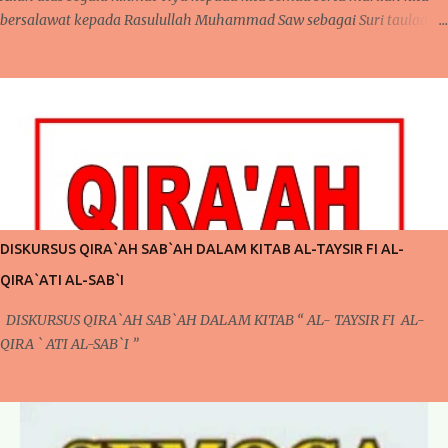
bersalawat kepada Rasulullah Muhammad Saw sebagai Suri tauladan
kepada seluruh umat manusia. Kembali lagi berjumpa pada
kesempatan yang penuh mubarakah ini, pada pertemuan sebelumnya,
telah kita bahas mengenai pentingnya mengontrol niat dan pola pikir
agar bisa menjalankan ibadah yang lebih giat lagi. Perlu kita
ketahui juga bahwa dalam pembahasan sebelumnya, secara tidak
langsung telah terdapat keterkaitan dengan apa yang akan kita bahas
pada pertemuan kali ini. Pada pertemuan sebelumnya, mengontrol
pola pikir yang harus dilakukan setiap saat karena ada niat ingin
berubah, niat ingin berubah menjadi lebih baik inilah yang akan kita
DISKURSUS QIRA`AH SAB`AH DALAM KITAB AL-TAYSIR FI AL-
bicarakan kali ini. Poin Kedua ; Taubat dan Konsisten (Po...
QIRA`ATI AL-SAB`I
DISKURSUS QIRA`AH SAB`AH DALAM KITAB “ AL- TAYSIR FI AL-
QIRA ` ATI AL-SAB`I ”