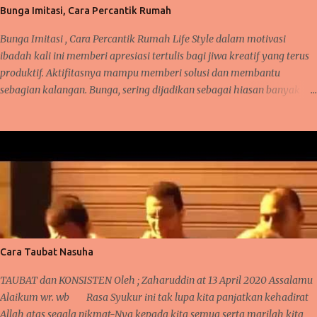
tumbuhan dan hewan. Semua mempunyai peran dalam kehidupannya
Bunga Imitasi, Cara Percantik Rumah
masing-masing. Olehnya itu, semua makhluk dituntut untuk hidup
damai dan saling memberi manfaat. Manusia dan hewan bisa
Bunga Imitasi , Cara Percantik Rumah Life Style dalam motivasi
mempunyai hubungan erat lay...
ibadah kali ini memberi apresiasi tertulis bagi jiwa kreatif yang terus
produktif. Aktifitasnya mampu memberi solusi dan membantu
sebagian kalangan. Bunga, sering dijadikan sebagai hiasan banyak
orang karena ia mampu memberi nilai positif tersendiri saat terpajang
di suatu tempat. Tentunya, ia akan memiliki harga rupiah ( Indonesia
Rupiah ) karena suasana cantik yang dihasilkan saat memajang
bunga hias itu. Takkala hebohnya, bila bunga hias ini dilirik oleh
orang yang memang memiliki hobby dan kesukaan dalam mendekor,
merangkai helai dan daun yang cocok, menata ruang dan tempat yang
cocok di hias dengan bunga. Maka ia akan familiar dan terkenal
dengan keelokannya karena di tata oleh orang tepat. Sehingga, jangan
heran bila ia memiliki harga yang lumayan cantik juga.. Bunga hias ,
Cara Taubat Nasuha
sebagian memilih yang hidup dan sebagian juga memilih yang imitasi
(hias tidak hidup). Masing masing memiliki alasan tersendiri dan ...
TAUBAT dan KONSISTEN Oleh ; Zaharuddin at 13 April 2020 Assalamu
Alaikum wr. wb Rasa Syukur ini tak lupa kita panjatkan kehadirat
Allah atas segala nikmat-Nya kepada kita semua serta marilah kita