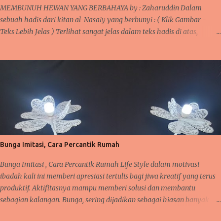
Muta’allimin B . Rumusan Masalah ...
MEMBUNUH HEWAN YANG BERBAHAYA by : Zaharuddin Dalam
sebuah hadis dari kitan al-Nasaiy yang berbunyi : ( Klik Gambar -
Teks Lebih Jelas ) Terlihat sangat jelas dalam teks hadis di atas,
bilamana seseorang membunuh seekor burung tanpa ada tujuan
tertentu untuk dimanfaatkan maka itu merupakan sebuah tidakan
yang akan dimintai pertanggung jawabnnya di sisi Allah. Jika melihat
teks " Saalallahu " Allah akan memintai pertanggung jawabannya,
sebagaimana dalam kitan faidh al-Qadir mengenai hadis ini bahwa
kata itu dipahami sebagai sebuah hukuman, siksaan di hari
kemudian. Manusia hidup di muka bumi tidak seorang diri
melainkan bersama makhluk ciptaan Allah lainnya seperti tumbuh-
tumbuhan dan hewan. Semua mempunyai peran dalam kehidupannya
Bunga Imitasi, Cara Percantik Rumah
masing-masing. Olehnya itu, semua makhluk dituntut untuk hidup
damai dan saling memberi manfaat. Manusia dan hewan bisa
Bunga Imitasi , Cara Percantik Rumah Life Style dalam motivasi
mempunyai hubungan erat lay...
ibadah kali ini memberi apresiasi tertulis bagi jiwa kreatif yang terus
produktif. Aktifitasnya mampu memberi solusi dan membantu
sebagian kalangan. Bunga, sering dijadikan sebagai hiasan banyak
orang karena ia mampu memberi nilai positif tersendiri saat terpajang