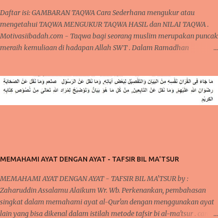
Daftar isi: GAMBARAN TAQWA Cara Sederhana mengukur atau
mengetahui TAQWA MENGUKUR TAQWA HASIL dan NILAI TAQWA .
Motivasiibadah.com - Taqwa bagi seorang muslim merupakan puncak
meraih kemuliaan di hadapan Allah SWT . Dalam Ramadhan
dikatakan sebagai madrasah ibadah , sekolah pelatihan
penghambaan kepada Allah dari seluruh aspek ketaatan dalam
beribadah kepada Allah. Satu hal yang menjadi peringkat tertinggi
pencapaian hamba Allah adalah TAQWA. CARA SEDERHANA
MENGUKUR TAQWA DALAM KEHIDUPAN SEHARI-HARI Apakah
Pasca Ramadhan, seseorang sudah mampu meraih peringkat TAQWA
sebagaimana yang nasehat dari Alquran ? GAMBARAN TAQWA
GAMBARAN TAQWA Secara sepintas, seseorang bisa saja mengklaim
dirinya sudah bertaqwa kepada Allah, namun apakah semudah itu di
MEMAHAMI AYAT DENGAN AYAT - TAFSIR BIL MA'TSUR
katakan sudah bertaqwa ? Dalam kehidupan sehari-hari, ada banyak
momen yang bisa diperhatikan saat sedang beraktifitas. Baik dalam
MEMAHAMI AYAT DENGAN AYAT - TAFSIR BIL MA'TSUR by :
hal ibadah wajib, sunat, pekerjaan, rutinitas lainnya seperti urusa...
Zaharuddin Assalamu Alaikum Wr. Wb. Perkenankan, pembahasan
singkat dalam memahami ayat al-Qur'an dengan menggunakan ayat
lain yang bisa dikenal dalam istilah metode tafsir bi al-ma'tsur . cara