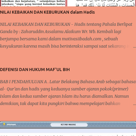
pada akhirnya di beritakan bahwa orang yang memakannya menjadi
jatuh sakit sehingga dikatakan keracunan makanan dari makanan
NILAI KEBAIKAN DAN KEBURUKAN dalam Hadis
yang disalurkan dari MBG . Meski demikian, MBG tetap berjal...
NILAI KEBAIKAN DAN KEBURUKAN - Hadis tentang Pahala Berlipat
Ganda by : Zaharuddin Assalamu Alaikum Wr. Wb. Kembali lagi
berjumpa bersama kami dalam motivasiibadah.com , sebuah
kesyukuran karena masih bisa berinteraksi sampai saat sekarang ini,
tak lupa kita kirimkan salawat kepada Nabi Muhammad Saw yang
telah menunjukkan kita kepada jalan-jalan kebaikan dan menjauhkan
kita dari jalan keburukan. Pada beberapa pertemuan sebelumnya,
DEFENISI DAN HUKUM MAF'UL BIH
telah kita bahas mengenai konsistensi dalam beribadah, baik dari segi
BAB I PENDAHULUAN A . Latar Belakang Bahasa Arab sebagai bahasa
mengontrol mindset dan niat dalam beribadah, begitupula karena
al- Qur’an dan hadis yang keduanya sumber ajaran pokok(primer)
faktor kebiasaan yang bisa membantu seseorang agar tetap semangat
Islam dan kedua sumber ajaran Islam itu harus diamalkan. Namun
dalam melaksanakan kebaikan dan bernilai ibadah kepada Allah Swt .
demikian, tak dapat kita pungkiri bahwa mempelajari bahkan
ARTIKEL TERKAIT : Cara Semangat ibadah- Mengontrol Mindset dan
menguasai bahasa Arab tidaklah semudah membalikkan telapak
Niat positif dan baca Juga Tentang Faktor Kebiasaan dan Ketekunan
tangan, tapi bukan berarti kita tidak mempelajarinya. Karena bahasa
BAGAIMANAKAH ALLAH MEMBALAS KEBAIKAN ITU ? Semangat
Arab mempunyai karakter dan keistimewaan tersendiri yang berbeda,
dalam melak...
bahkan mungkin tidak dimiliki oleh bahasa-bahasa yang lain. Al-