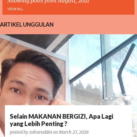
Showing posts from August, 2021
VIEW ALL
ARTIKEL UNGGULAN
P
o
s
t
s
Selain MAKANAN BERGIZI, Apa Lagi
yang Lebih Penting ?
posted by
zaharuddin
on
March 27, 2026