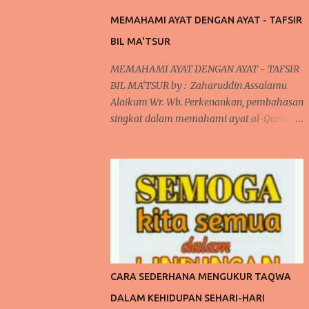
MEMAHAMI AYAT DENGAN AYAT - TAFSIR
BIL MA'TSUR
MEMAHAMI AYAT DENGAN AYAT - TAFSIR
BIL MA'TSUR by : Zaharuddin Assalamu
Alaikum Wr. Wb. Perkenankan, pembahasan
singkat dalam memahami ayat al-Qur'an
dengan menggunakan ayat lain yang bisa
dikenal dalam istilah metode tafsir bi al-
ma'tsur . cara ini sudah diterapkan oleh para
ulama kita khususnya yang bergelut dalam
dunia tafsir al-Qur'an. Cara ini dilakukan
oleh mereka karena pada umumnya, jika
kita memperhatikan ayat al-Qur'an dan
juga disertai dengan artinya bahwa terlihat
di banyak ayat yang menjelaskan sendiri
CARA SEDERHANA MENGUKUR TAQWA
makna suatu ayat. Kita akan mengupas
DALAM KEHIDUPAN SEHARI-HARI
sedikit mengenai tafsir, bahwa secara