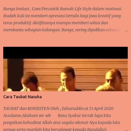
dalam kehidupannya masing-masing. Olehnya itu, semua
makhluk dituntut untuk hidup damai dan saling memberi
Bunga Imitasi , Cara Percantik Rumah Life Style dalam motivasi
manfaat. Manusia dan hewan bisa mempunyai hubungan erat
ibadah kali ini memberi apresiasi tertulis bagi jiwa kreatif yang
lay...
terus produktif. Aktifitasnya mampu memberi solusi dan
membantu sebagian kalangan. Bunga, sering dijadikan sebagai
hiasan banyak orang karena ia mampu memberi nilai positif
tersendiri saat terpajang di suatu tempat. Tentunya, ia akan
memiliki harga rupiah ( Indonesia Rupiah ) karena suasana cantik
yang dihasilkan saat memajang bunga hias itu. Takkala
hebohnya, bila bunga hias ini dilirik oleh orang yang memang
memiliki hobby dan kesukaan dalam mendekor, merangkai helai
dan daun yang cocok, menata ruang dan tempat yang cocok di hias
dengan bunga. Maka ia akan familiar dan terkenal dengan
keelokannya karena di tata oleh orang tepat. Sehingga, jangan
Cara Taubat Nasuha
heran bila ia memiliki harga yang lumayan cantik juga.. Bunga
hias , sebagian memilih yang hidup dan sebagian juga memilih
TAUBAT dan KONSISTEN Oleh ; Zaharuddin at 13 April 2020
yang imitasi (hias tidak hidup). Masing masing memiliki alasan
Assalamu Alaikum wr. wb Rasa Syukur ini tak lupa kita
tersendiri dan ...
panjatkan kehadirat Allah atas segala nikmat-Nya kepada kita
semua serta marilah kita bersalawat kepada Rasulullah