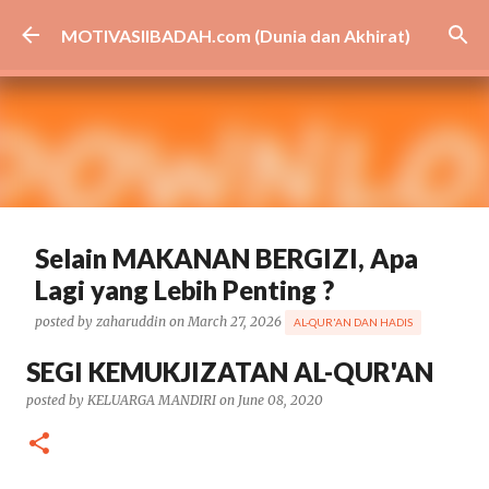
Skip to main content
MOTIVASIIBADAH.com (Dunia dan Akhirat)
Selain MAKANAN BERGIZI, Apa
Lagi yang Lebih Penting ?
posted by
zaharuddin
on
March 27, 2026
AL-QUR'AN DAN HADIS
BISNIS
CARA
CERAMAH
DAKWAH
EKONOMI
GIBRAN
SEGI KEMUKJIZATAN AL-QUR'AN
HEALTH
KESEHATAN
MBG
MEDSOS
NASIONAL
posted by
KELUARGA MANDIRI
on
June 08, 2020
PEMERINTAH
PENDIDIKAN
PRABOWO
TIPS
VIRAL
ARTIKEL UNGGULAN
0