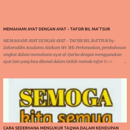
MEMAHAMI AYAT DENGAN AYAT - TAFSIR BIL MA'TSUR
MEMAHAMI AYAT DENGAN AYAT - TAFSIR BIL MA'TSUR by :
Zaharuddin Assalamu Alaikum Wr. Wb. Perkenankan, pembahasan
singkat dalam memahami ayat al-Qur'an dengan menggunakan
ayat lain yang bisa dikenal dalam istilah metode tafsir bi al-
ma'tsur . cara ini sudah diterapkan oleh para ulama kita khususnya
yang bergelut dalam dunia tafsir al-Qur'an. Cara ini dilakukan oleh
mereka karena pada umumnya, jika kita memperhatikan ayat al-
Qur'an dan juga disertai dengan artinya bahwa terlihat di banyak
ayat yang menjelaskan sendiri makna suatu ayat. Kita akan
mengupas sedikit mengenai tafsir, bahwa secara bahasa Arab "
fassara " artinya menjelaskan atau menerangkan sehingga bentuk
isimnya "tafsir" berarti penjelasan atau keterangan. penjelasan ini
bisa dilihat dalam buku studi ilmu al-Qur'an oleh Muhammad Ali.
CARA SEDERHANA MENGUKUR TAQWA DALAM KEHIDUPAN