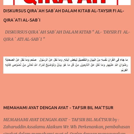
mengontrol pola pikir yang harus dilakukan setiap saat karena
DISKURSUS QIRA`AH SAB`AH DALAM KITAB AL-TAYSIR FI AL-
ada niat ingin berubah, niat ingin berubah menjadi lebih baik
QIRA`ATI AL-SAB`I
inilah yang akan kita bicarakan kali ini. Poin Kedua ; Taubat dan
Konsisten (Po...
DISKURSUS QIRA`AH SAB`AH DALAM KITAB “ AL- TAYSIR FI AL-
QIRA ` ATI AL-SAB`I ”
MEMAHAMI AYAT DENGAN AYAT - TAFSIR BIL MA'TSUR
MEMAHAMI AYAT DENGAN AYAT - TAFSIR BIL MA'TSUR by :
Zaharuddin Assalamu Alaikum Wr. Wb. Perkenankan, pembahasan