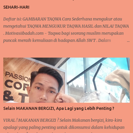
begitupula tafsir dalam istilah adalah suatu ilmu dalam
SEHARI-HARI
menerangkan, menjelaskan dan memahami ayat al-Qur'an yang
diturunkan kep...
Daftar isi: GAMBARAN TAQWA Cara Sederhana mengukur atau
mengetahui TAQWA MENGUKUR TAQWA HASIL dan NILAI TAQWA
. Motivasiibadah.com - Taqwa bagi seorang muslim merupakan
puncak meraih kemuliaan di hadapan Allah SWT . Dalam
Ramadhan dikatakan sebagai madrasah ibadah , sekolah
pelatihan penghambaan kepada Allah dari seluruh aspek ketaatan
dalam beribadah kepada Allah. Satu hal yang menjadi peringkat
tertinggi pencapaian hamba Allah adalah TAQWA. CARA
SEDERHANA MENGUKUR TAQWA DALAM KEHIDUPAN SEHARI-
HARI Apakah Pasca Ramadhan, seseorang sudah mampu meraih
peringkat TAQWA sebagaimana yang nasehat dari Alquran ?
GAMBARAN TAQWA GAMBARAN TAQWA Secara sepintas,
seseorang bisa saja mengklaim dirinya sudah bertaqwa kepada
Selain MAKANAN BERGIZI, Apa Lagi yang Lebih Penting ?
Allah, namun apakah semudah itu di katakan sudah bertaqwa ?
Dalam kehidupan sehari-hari, ada banyak momen yang bisa
VIRAL ! MAKANAN BERGIZI ? Selain Makanan bergizi, kira-kira
diperhatikan saat sedang beraktifitas. Baik dalam hal ibadah
apalagi yang paling penting untuk dikonsumsi dalam kehidupan