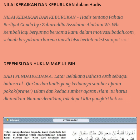
NILAI KEBAIKAN DAN KEBURUKAN dalam Hadis
membutu...
NILAI KEBAIKAN DAN KEBURUKAN - Hadis tentang Pahala
Berlipat Ganda by : Zaharuddin Assalamu Alaikum Wr. Wb.
Kembali lagi berjumpa bersama kami dalam motivasiibadah.com ,
sebuah kesyukuran karena masih bisa berinteraksi sampai saat
sekarang ini, tak lupa kita kirimkan salawat kepada Nabi
Muhammad Saw yang telah menunjukkan kita kepada jalan-jalan
kebaikan dan menjauhkan kita dari jalan keburukan. Pada
DEFENISI DAN HUKUM MAF'UL BIH
beberapa pertemuan sebelumnya, telah kita bahas mengenai
BAB I PENDAHULUAN A . Latar Belakang Bahasa Arab sebagai
konsistensi dalam beribadah, baik dari segi mengontrol mindset
bahasa al- Qur’an dan hadis yang keduanya sumber ajaran
dan niat dalam beribadah, begitupula karena faktor kebiasaan
pokok(primer) Islam dan kedua sumber ajaran Islam itu harus
yang bisa membantu seseorang agar tetap semangat dalam
diamalkan. Namun demikian, tak dapat kita pungkiri bahwa
melaksanakan kebaikan dan bernilai ibadah kepada Allah Swt .
mempelajari bahkan menguasai bahasa Arab tidaklah semudah
ARTIKEL TERKAIT : Cara Semangat ibadah- Mengontrol Mindset
membalikkan telapak tangan, tapi bukan berarti kita tidak
dan Niat positif dan baca Juga Tentang Faktor Kebiasaan dan
mempelajarinya. Karena bahasa Arab mempunyai karakter dan
Ketekunan BAGAIMANAKAH ALLAH MEMBALAS KEBAIKAN ITU ?
keistimewaan tersendiri yang berbeda, bahkan mungkin tidak
Semangat dalam melak...
dimiliki oleh bahasa-bahasa yang lain. Al-Lughah al-‘Arabiyyah