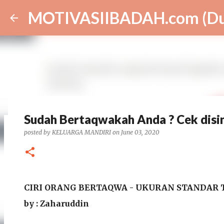
MOTIVASIIBADAH.com (Dun
Sudah Bertaqwakah Anda ? Cek disi
posted by
KELUARGA MANDIRI
on
June 03, 2020
Selain MAKANAN BERGIZI, Apa Lagi y
posted by
zaharuddin
on
March 27, 2026
AL-QUR'AN DAN HADIS
BISNIS
KESEHATAN
MBG
MEDSOS
NASIONAL
PEMERINTAH
PENDIDI
CIRI ORANG BERTAQWA - UKURAN STANDAR
0
by : Zaharuddin