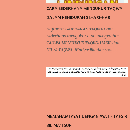
CARA SEDERHANA MENGUKUR TAQWA
DALAM KEHIDUPAN SEHARI-HARI
Daftar isi: GAMBARAN TAQWA Cara
Sederhana mengukur atau mengetahui
TAQWA MENGUKUR TAQWA HASIL dan
NILAI TAQWA . Motivasiibadah.com -
Taqwa bagi seorang muslim merupakan
puncak meraih kemuliaan di hadapan Allah
SWT . Dalam Ramadhan dikatakan sebagai
madrasah ibadah , sekolah pelatihan
penghambaan kepada Allah dari seluruh
aspek ketaatan dalam beribadah kepada
Allah. Satu hal yang menjadi peringkat
tertinggi pencapaian hamba Allah adalah
TAQWA. CARA SEDERHANA MENGUKUR
MEMAHAMI AYAT DENGAN AYAT - TAFSIR
TAQWA DALAM KEHIDUPAN SEHARI-HARI
BIL MA'TSUR
Apakah Pasca Ramadhan, seseorang sudah