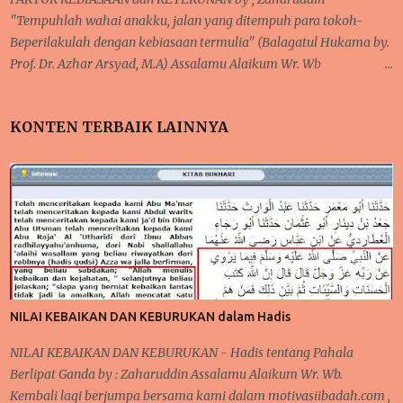
diperhatikan saat sedang beraktifitas. Baik dalam hal ibadah
"Tempuhlah wahai anakku, jalan yang ditempuh para tokoh-
wajib, sunat, pekerjaan, rutinitas lainnya seperti urusa...
Beperilakulah dengan kebiasaan termulia" (Balagatul Hukama by.
Prof. Dr. Azhar Arsyad, M.A) Assalamu Alaikum Wr. Wb
Pertama-tama, tetap bersyukur kepada Allah karena iman dan
takwa senantiasa ada dalam hati, serta salawat dan taslim
KONTEN TERBAIK LAINNYA
kepaada junjungan Nabi besar kita Muhammad SAW sebagai
tauladan kita. Pembahasan sebelumnya tentang 'taubat dan
konsisten' dan saya mengatakan bahwa sangat berkaitan dengan
pembahasan selanjutnya. Nah, inilah yang kita bahas pada
pertemuan kali ini yakni KEBIASAAN dan KETEKUNAN.
Pernahkah anda mendengar pepatah 'ala bisa karena biasa'?
Suatu kegiatan akan mudah terlaksana dan diselesaikan, karena
proses kerjanya sudah biasa dilakukan sebelumnya. Seperti halnya
pelajaran matematika, fisika, kimia, serta pelajaran lainnya yang
NILAI KEBAIKAN DAN KEBURUKAN dalam Hadis
membutu...
NILAI KEBAIKAN DAN KEBURUKAN - Hadis tentang Pahala
Berlipat Ganda by : Zaharuddin Assalamu Alaikum Wr. Wb.
Kembali lagi berjumpa bersama kami dalam motivasiibadah.com ,