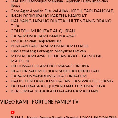
Saat Jibril Berwujud Manusia - Ajarkan Islam Iman dan
Pernahkah anda mendengar pepatah 'ala bisa karena biasa'?
Ihsan
Suatu kegiatan akan mudah terlaksana dan diselesaikan, karena
Cara Agar Amalan Disukai Allah - KECIL TAPI DAHSYAT,
proses kerjanya sudah biasa dilakukan sebelumnya. Seperti halnya
IMAN BERKURANG KARENA MAKSIAT
pelajaran matematika, fisika, kimia, serta pelajaran lainnya yang
HAL YANG JARANG DIKETAHUI TENTANG ORANG
TUA
membutu...
CONTOH MUKJIZAT AL-QUR'AN
CARA MEMAHAMI MAKNA AYAT
Janji Allah dan Janji Manusia
PENGANTAR CARA MEMAHAMI HADIS
Hadis tentang Larangan Menyiksa Hewan
MEMAHAMI AYAT DENGAN AYAT - TAFSIR BIL
MA'TSUR
UKHUWAH ISLAMIYAH MASA CORONA
SILATURRAHIM BUKAN SEKEDAR PERINTAH
CARA MENYAMBUNG SILATURRAHIM
HADIS TENTANG KESEHATAN DAN WAKTU LUANG
FAEDAH BACA AL-QUR'AN DAN TERJEMAHNYA
BERLOMBA KEBAIKAN DALAM RAMADHAN
VIDEO KAMI - FORTUNE FAMILY TV
BISNIS - Kreasi Bunga Bambu Produk LOKAL INDONESIA