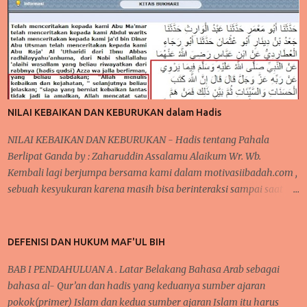
NILAI KEBAIKAN DAN KEBURUKAN dalam Hadis
NILAI KEBAIKAN DAN KEBURUKAN - Hadis tentang Pahala
Berlipat Ganda by : Zaharuddin Assalamu Alaikum Wr. Wb.
Kembali lagi berjumpa bersama kami dalam motivasiibadah.com ,
sebuah kesyukuran karena masih bisa berinteraksi sampai saat
sekarang ini, tak lupa kita kirimkan salawat kepada Nabi
Muhammad Saw yang telah menunjukkan kita kepada jalan-jalan
kebaikan dan menjauhkan kita dari jalan keburukan. Pada
DEFENISI DAN HUKUM MAF'UL BIH
beberapa pertemuan sebelumnya, telah kita bahas mengenai
BAB I PENDAHULUAN A . Latar Belakang Bahasa Arab sebagai
konsistensi dalam beribadah, baik dari segi mengontrol mindset
bahasa al- Qur’an dan hadis yang keduanya sumber ajaran
dan niat dalam beribadah, begitupula karena faktor kebiasaan
pokok(primer) Islam dan kedua sumber ajaran Islam itu harus
yang bisa membantu seseorang agar tetap semangat dalam