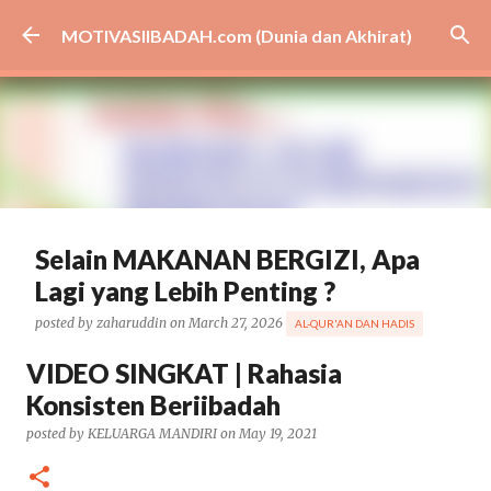
Skip to main content
MOTIVASIIBADAH.com (Dunia dan Akhirat)
Selain MAKANAN BERGIZI, Apa
Lagi yang Lebih Penting ?
posted by
zaharuddin
on
March 27, 2026
AL-QUR'AN DAN HADIS
BISNIS
CARA
CERAMAH
DAKWAH
EKONOMI
GIBRAN
VIDEO SINGKAT | Rahasia
HEALTH
KESEHATAN
MBG
MEDSOS
NASIONAL
Konsisten Beriibadah
PEMERINTAH
PENDIDIKAN
PRABOWO
TIPS
VIRAL
ARTIKEL UNGGULAN
posted by
KELUARGA MANDIRI
on
May 19, 2021
0