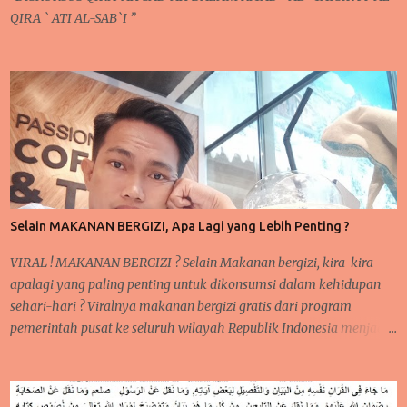
QIRA ` ATI AL-SAB`I ”
Selain MAKANAN BERGIZI, Apa Lagi yang Lebih Penting ?
VIRAL ! MAKANAN BERGIZI ? Selain Makanan bergizi, kira-kira
apalagi yang paling penting untuk dikonsumsi dalam kehidupan
sehari-hari ? Viralnya makanan bergizi gratis dari program
pemerintah pusat ke seluruh wilayah Republik Indonesia menjadi
sorotan utama publik saat ini, baik di media sosial jaringan
internet begitu juga di pembicaraan langsung dari mulut ke mulut
warga. meski hingga saat ini, masih ada beberapa sekolah yang