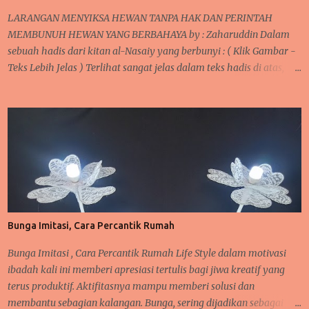
mengajarkan agar memudahkan dalam pemakaian gaya bahasa,
LARANGAN MENYIKSA HEWAN TANPA HAK DAN PERINTAH
jelas maknanya, dan mendekatkan pemahaman kita sebagai al-
MEMBUNUH HEWAN YANG BERBAHAYA by : Zaharuddin Dalam
Muta’allimin B . Rumusan Masalah ...
sebuah hadis dari kitan al-Nasaiy yang berbunyi : ( Klik Gambar -
Teks Lebih Jelas ) Terlihat sangat jelas dalam teks hadis di atas,
bilamana seseorang membunuh seekor burung tanpa ada tujuan
tertentu untuk dimanfaatkan maka itu merupakan sebuah tidakan
yang akan dimintai pertanggung jawabnnya di sisi Allah. Jika
melihat teks " Saalallahu " Allah akan memintai pertanggung
jawabannya, sebagaimana dalam kitan faidh al-Qadir mengenai
hadis ini bahwa kata itu dipahami sebagai sebuah hukuman,
siksaan di hari kemudian. Manusia hidup di muka bumi tidak
seorang diri melainkan bersama makhluk ciptaan Allah lainnya
seperti tumbuh-tumbuhan dan hewan. Semua mempunyai peran
Bunga Imitasi, Cara Percantik Rumah
dalam kehidupannya masing-masing. Olehnya itu, semua
makhluk dituntut untuk hidup damai dan saling memberi
Bunga Imitasi , Cara Percantik Rumah Life Style dalam motivasi
manfaat. Manusia dan hewan bisa mempunyai hubungan erat
ibadah kali ini memberi apresiasi tertulis bagi jiwa kreatif yang
lay...
terus produktif. Aktifitasnya mampu memberi solusi dan
membantu sebagian kalangan. Bunga, sering dijadikan sebagai