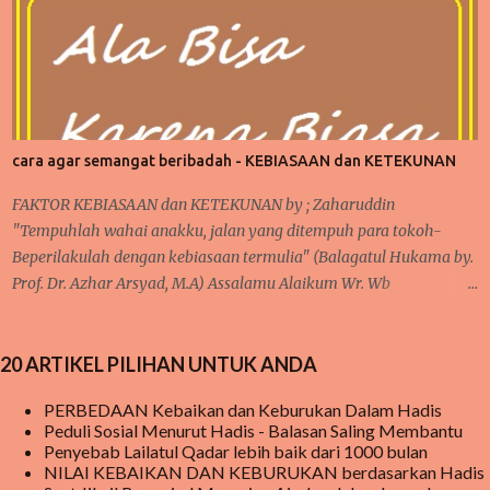
tertinggi pencapaian hamba Allah adalah TAQWA. CARA
SEDERHANA MENGUKUR TAQWA DALAM KEHIDUPAN SEHARI-
HARI Apakah Pasca Ramadhan, seseorang sudah mampu meraih
peringkat TAQWA sebagaimana yang nasehat dari Alquran ?
GAMBARAN TAQWA GAMBARAN TAQWA Secara sepintas,
seseorang bisa saja mengklaim dirinya sudah bertaqwa kepada
cara agar semangat beribadah - KEBIASAAN dan KETEKUNAN
Allah, namun apakah semudah itu di katakan sudah bertaqwa ?
Dalam kehidupan sehari-hari, ada banyak momen yang bisa
FAKTOR KEBIASAAN dan KETEKUNAN by ; Zaharuddin
diperhatikan saat sedang beraktifitas. Baik dalam hal ibadah
"Tempuhlah wahai anakku, jalan yang ditempuh para tokoh-
wajib, sunat, pekerjaan, rutinitas lainnya seperti urusa...
Beperilakulah dengan kebiasaan termulia" (Balagatul Hukama by.
Prof. Dr. Azhar Arsyad, M.A) Assalamu Alaikum Wr. Wb
Pertama-tama, tetap bersyukur kepada Allah karena iman dan
takwa senantiasa ada dalam hati, serta salawat dan taslim
20 ARTIKEL PILIHAN UNTUK ANDA
kepaada junjungan Nabi besar kita Muhammad SAW sebagai
tauladan kita. Pembahasan sebelumnya tentang 'taubat dan
PERBEDAAN Kebaikan dan Keburukan Dalam Hadis
konsisten' dan saya mengatakan bahwa sangat berkaitan dengan
Peduli Sosial Menurut Hadis - Balasan Saling Membantu
pembahasan selanjutnya. Nah, inilah yang kita bahas pada
Penyebab Lailatul Qadar lebih baik dari 1000 bulan
pertemuan kali ini yakni KEBIASAAN dan KETEKUNAN.
NILAI KEBAIKAN DAN KEBURUKAN berdasarkan Hadis