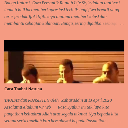
Olehnya itu, semua makhluk dituntut untuk hidup damai dan
Bunga Imitasi , Cara Percantik Rumah Life Style dalam motivasi
saling memberi manfaat. Manusia dan hewan bisa mempunyai
ibadah kali ini memberi apresiasi tertulis bagi jiwa kreatif yang
hubungan erat lay...
terus produktif. Aktifitasnya mampu memberi solusi dan
membantu sebagian kalangan. Bunga, sering dijadikan sebagai
hiasan banyak orang karena ia mampu memberi nilai positif
tersendiri saat terpajang di suatu tempat. Tentunya, ia akan
memiliki harga rupiah ( Indonesia Rupiah ) karena suasana
cantik yang dihasilkan saat memajang bunga hias itu. Takkala
hebohnya, bila bunga hias ini dilirik oleh orang yang memang
memiliki hobby dan kesukaan dalam mendekor, merangkai helai
dan daun yang cocok, menata ruang dan tempat yang cocok di
hias dengan bunga. Maka ia akan familiar dan terkenal dengan
keelokannya karena di tata oleh orang tepat. Sehingga, jangan
Cara Taubat Nasuha
heran bila ia memiliki harga yang lumayan cantik juga.. Bunga
hias , sebagian memilih yang hidup dan sebagian juga memilih
TAUBAT dan KONSISTEN Oleh ; Zaharuddin at 13 April 2020
yang imitasi (hias tidak hidup). Masing masing memiliki alasan
Assalamu Alaikum wr. wb Rasa Syukur ini tak lupa kita
tersendiri dan ...
panjatkan kehadirat Allah atas segala nikmat-Nya kepada kita
semua serta marilah kita bersalawat kepada Rasulullah
Muhammad Saw sebagai Suri tauladan kepada seluruh umat