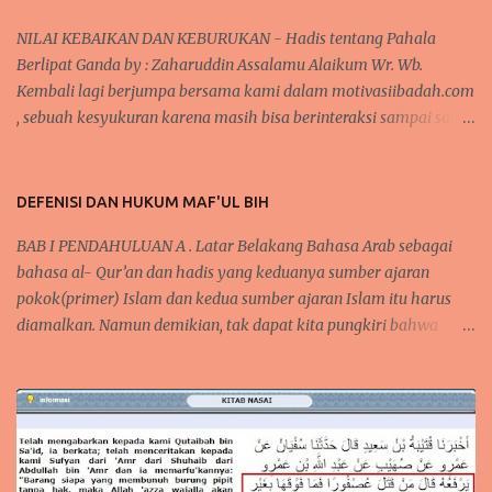
NILAI KEBAIKAN DAN KEBURUKAN - Hadis tentang Pahala
Berlipat Ganda by : Zaharuddin Assalamu Alaikum Wr. Wb.
Kembali lagi berjumpa bersama kami dalam motivasiibadah.com
, sebuah kesyukuran karena masih bisa berinteraksi sampai saat
sekarang ini, tak lupa kita kirimkan salawat kepada Nabi
Muhammad Saw yang telah menunjukkan kita kepada jalan-
jalan kebaikan dan menjauhkan kita dari jalan keburukan.
DEFENISI DAN HUKUM MAF'UL BIH
Pada beberapa pertemuan sebelumnya, telah kita bahas
BAB I PENDAHULUAN A . Latar Belakang Bahasa Arab sebagai
mengenai konsistensi dalam beribadah, baik dari segi mengontrol
bahasa al- Qur’an dan hadis yang keduanya sumber ajaran
mindset dan niat dalam beribadah, begitupula karena faktor
pokok(primer) Islam dan kedua sumber ajaran Islam itu harus
kebiasaan yang bisa membantu seseorang agar tetap semangat
diamalkan. Namun demikian, tak dapat kita pungkiri bahwa
dalam melaksanakan kebaikan dan bernilai ibadah kepada Allah
mempelajari bahkan menguasai bahasa Arab tidaklah semudah
Swt . ARTIKEL TERKAIT : Cara Semangat ibadah- Mengontrol
membalikkan telapak tangan, tapi bukan berarti kita tidak
Mindset dan Niat positif dan baca Juga Tentang Faktor Kebiasaan
mempelajarinya. Karena bahasa Arab mempunyai karakter dan
dan Ketekunan BAGAIMANAKAH ALLAH MEMBALAS KEBAIKAN
keistimewaan tersendiri yang berbeda, bahkan mungkin tidak
ITU ? Semangat dalam melak...
dimiliki oleh bahasa-bahasa yang lain. Al-Lughah al-‘Arabiyyah
merupakan kata yang menerangkan gaya bahasa arab,