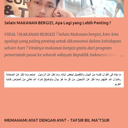
Selain MAKANAN BERGIZI, Apa Lagi yang Lebih Penting ?
VIRAL ! MAKANAN BERGIZI ? Selain Makanan bergizi, kira-kira
apalagi yang paling penting untuk dikonsumsi dalam kehidupan
sehari-hari ? Viralnya makanan bergizi gratis dari program
pemerintah pusat ke seluruh wilayah Republik Indonesia menjadi
sorotan utama publik saat ini, baik di media sosial jaringan
internet begitu juga di pembicaraan langsung dari mulut ke mulut
warga. meski hingga saat ini, masih ada beberapa sekolah yang
belum menerima MAKANAN BERGIZI GRATIS tersebut tetapi
mereka tetap penasaran menanti kedatangan makanan bergizi
gratis tersebut. Program Makanan Bergizi ini, pada awalnya
mendapat cemoohan publik karena beberapa kasus di beritakan
bahwa ada yang tidak beres pada makanan yang disediakan
sehingga sempat dilaporkan berdampak buruk bagi kesehatan
MEMAHAMI AYAT DENGAN AYAT - TAFSIR BIL MA'TSUR
anak yang mengkomsumsinya. pada akhirnya di beritakan