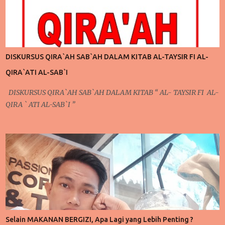
menjalankan ibadah yang lebih giat lagi. Perlu kita ketahui
juga bahwa dalam pembahasan sebelumnya, secara tidak
langsung telah terdapat keterkaitan dengan apa yang akan kita
bahas pada pertemuan kali ini. Pada pertemuan sebelumnya,
mengontrol pola pikir yang harus dilakukan setiap saat karena
DISKURSUS QIRA`AH SAB`AH DALAM KITAB AL-TAYSIR FI AL-
ada niat ingin berubah, niat ingin berubah menjadi lebih baik
QIRA`ATI AL-SAB`I
inilah yang akan kita bicarakan kali ini. Poin Kedua ; Taubat dan
Konsisten (Po...
DISKURSUS QIRA`AH SAB`AH DALAM KITAB “ AL- TAYSIR FI AL-
QIRA ` ATI AL-SAB`I ”
Selain MAKANAN BERGIZI, Apa Lagi yang Lebih Penting ?