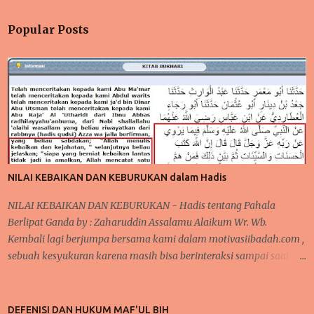
Popular Posts
NILAI KEBAIKAN DAN KEBURUKAN dalam Hadis
NILAI KEBAIKAN DAN KEBURUKAN - Hadis tentang Pahala
Berlipat Ganda by : Zaharuddin Assalamu Alaikum Wr. Wb.
Kembali lagi berjumpa bersama kami dalam motivasiibadah.com ,
sebuah kesyukuran karena masih bisa berinteraksi sampai saat
sekarang ini, tak lupa kita kirimkan salawat kepada Nabi
Muhammad Saw yang telah menunjukkan kita kepada jalan-jalan
kebaikan dan menjauhkan kita dari jalan keburukan. Pada
DEFENISI DAN HUKUM MAF'UL BIH