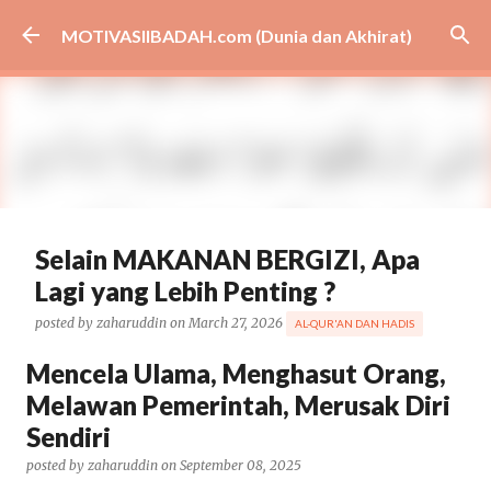
Skip to main content
MOTIVASIIBADAH.com (Dunia dan Akhirat)
Selain MAKANAN BERGIZI, Apa
Lagi yang Lebih Penting ?
posted by
zaharuddin
on
March 27, 2026
AL-QUR'AN DAN HADIS
BISNIS
CARA
CERAMAH
DAKWAH
EKONOMI
GIBRAN
Mencela Ulama, Menghasut Orang,
HEALTH
KESEHATAN
MBG
MEDSOS
NASIONAL
Melawan Pemerintah, Merusak Diri
PEMERINTAH
PENDIDIKAN
PRABOWO
TIPS
VIRAL
Sendiri
ARTIKEL UNGGULAN
0
posted by
zaharuddin
on
September 08, 2025