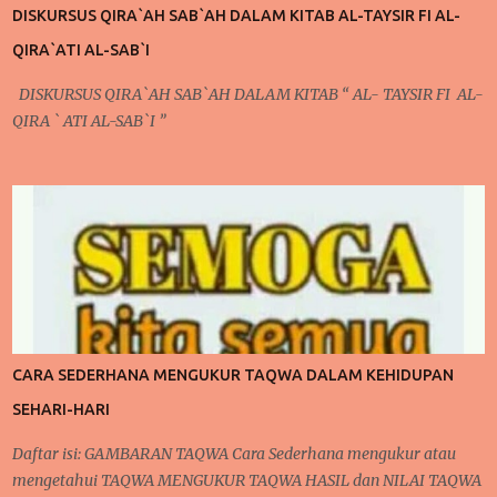
mengontrol pola pikir yang harus dilakukan setiap saat karena
DISKURSUS QIRA`AH SAB`AH DALAM KITAB AL-TAYSIR FI AL-
ada niat ingin berubah, niat ingin berubah menjadi lebih baik
QIRA`ATI AL-SAB`I
inilah yang akan kita bicarakan kali ini. Poin Kedua ; Taubat dan
Konsisten (Po...
DISKURSUS QIRA`AH SAB`AH DALAM KITAB “ AL- TAYSIR FI AL-
QIRA ` ATI AL-SAB`I ”
CARA SEDERHANA MENGUKUR TAQWA DALAM KEHIDUPAN
SEHARI-HARI
Daftar isi: GAMBARAN TAQWA Cara Sederhana mengukur atau
mengetahui TAQWA MENGUKUR TAQWA HASIL dan NILAI TAQWA