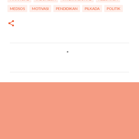
MEDSOS
MOTIVASI
PENDIDIKAN
PILKADA
POLITIK
C
o
m
m
e
n
t
s