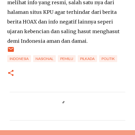
melihat info yang resmi, salah satu nya dari
halaman situs KPU agar terhindar dari berita
berita HOAX dan info negatif lainnya seperi
ujaran kebencian dan saling hasut menghasut
demi Indonesia aman dan damai.
INDONESIA
NASIONAL
PEMILU
PILKADA
POLITIK
C
o
m
m