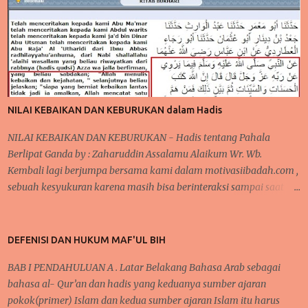
pembahasan selanjutnya. Nah, inilah yang kita bahas pada
pertemuan kali ini yakni KEBIASAAN dan KETEKUNAN.
Pernahkah anda mendengar pepatah 'ala bisa karena biasa'?
Suatu kegiatan akan mudah terlaksana dan diselesaikan, karena
proses kerjanya sudah biasa dilakukan sebelumnya. Seperti halnya
pelajaran matematika, fisika, kimia, serta pelajaran lainnya yang
NILAI KEBAIKAN DAN KEBURUKAN dalam Hadis
membutu...
NILAI KEBAIKAN DAN KEBURUKAN - Hadis tentang Pahala
Berlipat Ganda by : Zaharuddin Assalamu Alaikum Wr. Wb.
Kembali lagi berjumpa bersama kami dalam motivasiibadah.com ,
sebuah kesyukuran karena masih bisa berinteraksi sampai saat
sekarang ini, tak lupa kita kirimkan salawat kepada Nabi
Muhammad Saw yang telah menunjukkan kita kepada jalan-jalan
kebaikan dan menjauhkan kita dari jalan keburukan. Pada
DEFENISI DAN HUKUM MAF'UL BIH
beberapa pertemuan sebelumnya, telah kita bahas mengenai
BAB I PENDAHULUAN A . Latar Belakang Bahasa Arab sebagai
konsistensi dalam beribadah, baik dari segi mengontrol mindset
bahasa al- Qur’an dan hadis yang keduanya sumber ajaran
dan niat dalam beribadah, begitupula karena faktor kebiasaan
pokok(primer) Islam dan kedua sumber ajaran Islam itu harus
yang bisa membantu seseorang agar tetap semangat dalam