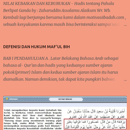
NILAI KEBAIKAN DAN KEBURUKAN - Hadis tentang Pahala
Berlipat Ganda by : Zaharuddin Assalamu Alaikum Wr. Wb.
Kembali lagi berjumpa bersama kami dalam motivasiibadah.com ,
sebuah kesyukuran karena masih bisa berinteraksi sampai saat
sekarang ini, tak lupa kita kirimkan salawat kepada Nabi
Muhammad Saw yang telah menunjukkan kita kepada jalan-jalan
kebaikan dan menjauhkan kita dari jalan keburukan. Pada
DEFENISI DAN HUKUM MAF'UL BIH
beberapa pertemuan sebelumnya, telah kita bahas mengenai
BAB I PENDAHULUAN A . Latar Belakang Bahasa Arab sebagai
konsistensi dalam beribadah, baik dari segi mengontrol mindset
bahasa al- Qur’an dan hadis yang keduanya sumber ajaran
dan niat dalam beribadah, begitupula karena faktor kebiasaan
pokok(primer) Islam dan kedua sumber ajaran Islam itu harus
yang bisa membantu seseorang agar tetap semangat dalam
diamalkan. Namun demikian, tak dapat kita pungkiri bahwa
melaksanakan kebaikan dan bernilai ibadah kepada Allah Swt .
mempelajari bahkan menguasai bahasa Arab tidaklah semudah
ARTIKEL TERKAIT : Cara Semangat ibadah- Mengontrol Mindset
membalikkan telapak tangan, tapi bukan berarti kita tidak
dan Niat positif dan baca Juga Tentang Faktor Kebiasaan dan
mempelajarinya. Karena bahasa Arab mempunyai karakter dan
Ketekunan BAGAIMANAKAH ALLAH MEMBALAS KEBAIKAN ITU ?
keistimewaan tersendiri yang berbeda, bahkan mungkin tidak
Semangat dalam melak...
dimiliki oleh bahasa-bahasa yang lain. Al-Lughah al-‘Arabiyyah
merupakan kata yang menerangkan gaya bahasa arab, sedangkan
tentang ‘Ulum al-‘Arabiyyah adalah ilmu yang membahas cara