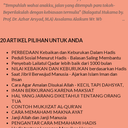
keracunan makanan dari makanan yang disalurkan dari MBG .
"Tempuhlah wahai anakku, jalan yang ditempuh para tokoh-
Meski demikian, MBG tetap berjal...
Beperilakulah dengan kebiasaan termulia" (Balagatul Hukama by.
Prof. Dr. Azhar Arsyad, M.A) Assalamu Alaikum Wr. Wb
Pertama-tama, tetap bersyukur kepada Allah karena iman dan
takwa senantiasa ada dalam hati, serta salawat dan taslim
20 ARTIKEL PILIHAN UNTUK ANDA
kepaada junjungan Nabi besar kita Muhammad SAW sebagai
tauladan kita. Pembahasan sebelumnya tentang 'taubat dan
PERBEDAAN Kebaikan dan Keburukan Dalam Hadis
konsisten' dan saya mengatakan bahwa sangat berkaitan dengan
Peduli Sosial Menurut Hadis - Balasan Saling Membantu
pembahasan selanjutnya. Nah, inilah yang kita bahas pada
Penyebab Lailatul Qadar lebih baik dari 1000 bulan
pertemuan kali ini yakni KEBIASAAN dan KETEKUNAN.
NILAI KEBAIKAN DAN KEBURUKAN berdasarkan Hadis
Saat Jibril Berwujud Manusia - Ajarkan Islam Iman dan
Pernahkah anda mendengar pepatah 'ala bisa karena biasa'?
Ihsan
Suatu kegiatan akan mudah terlaksana dan diselesaikan, karena
Cara Agar Amalan Disukai Allah - KECIL TAPI DAHSYAT,
proses kerjanya sudah biasa dilakukan sebelumnya. Seperti halnya
IMAN BERKURANG KARENA MAKSIAT
pelajaran matematika, fisika, kimia, serta pelajaran lainnya yang
HAL YANG JARANG DIKETAHUI TENTANG ORANG
TUA
membutu...
CONTOH MUKJIZAT AL-QUR'AN
CARA MEMAHAMI MAKNA AYAT
Janji Allah dan Janji Manusia
PENGANTAR CARA MEMAHAMI HADIS