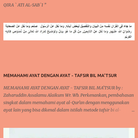
QIRA ` ATI AL-SAB`I ”
MEMAHAMI AYAT DENGAN AYAT - TAFSIR BIL MA'TSUR
MEMAHAMI AYAT DENGAN AYAT - TAFSIR BIL MA'TSUR by :
Zaharuddin Assalamu Alaikum Wr. Wb. Perkenankan, pembahasan
singkat dalam memahami ayat al-Qur'an dengan menggunakan
ayat lain yang bisa dikenal dalam istilah metode tafsir bi al-
ma'tsur . cara ini sudah diterapkan oleh para ulama kita khususnya
yang bergelut dalam dunia tafsir al-Qur'an. Cara ini dilakukan oleh
mereka karena pada umumnya, jika kita memperhatikan ayat al-