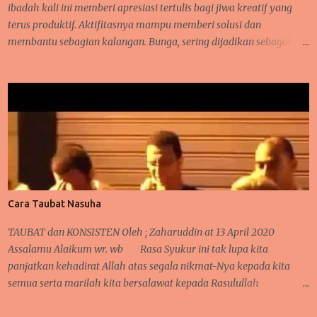
manfaat. Manusia dan hewan bisa mempunyai hubungan erat
ibadah kali ini memberi apresiasi tertulis bagi jiwa kreatif yang
lay...
terus produktif. Aktifitasnya mampu memberi solusi dan
membantu sebagian kalangan. Bunga, sering dijadikan sebagai
hiasan banyak orang karena ia mampu memberi nilai positif
tersendiri saat terpajang di suatu tempat. Tentunya, ia akan
memiliki harga rupiah ( Indonesia Rupiah ) karena suasana cantik
yang dihasilkan saat memajang bunga hias itu. Takkala
hebohnya, bila bunga hias ini dilirik oleh orang yang memang
memiliki hobby dan kesukaan dalam mendekor, merangkai helai
dan daun yang cocok, menata ruang dan tempat yang cocok di hias
dengan bunga. Maka ia akan familiar dan terkenal dengan
keelokannya karena di tata oleh orang tepat. Sehingga, jangan
Cara Taubat Nasuha
heran bila ia memiliki harga yang lumayan cantik juga.. Bunga
hias , sebagian memilih yang hidup dan sebagian juga memilih
TAUBAT dan KONSISTEN Oleh ; Zaharuddin at 13 April 2020
yang imitasi (hias tidak hidup). Masing masing memiliki alasan
Assalamu Alaikum wr. wb Rasa Syukur ini tak lupa kita
tersendiri dan ...
panjatkan kehadirat Allah atas segala nikmat-Nya kepada kita
semua serta marilah kita bersalawat kepada Rasulullah
Muhammad Saw sebagai Suri tauladan kepada seluruh umat