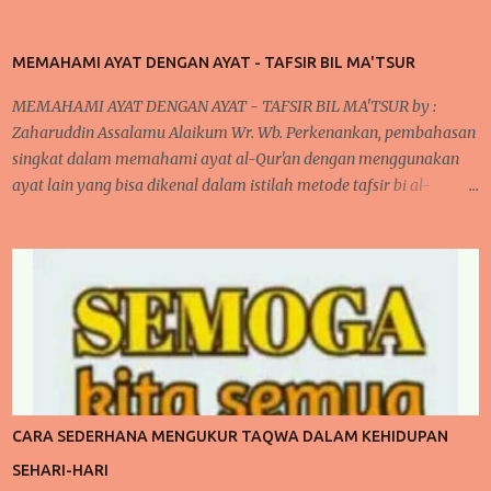
MEMAHAMI AYAT DENGAN AYAT - TAFSIR BIL MA'TSUR
MEMAHAMI AYAT DENGAN AYAT - TAFSIR BIL MA'TSUR by :
Zaharuddin Assalamu Alaikum Wr. Wb. Perkenankan, pembahasan
singkat dalam memahami ayat al-Qur'an dengan menggunakan
ayat lain yang bisa dikenal dalam istilah metode tafsir bi al-
ma'tsur . cara ini sudah diterapkan oleh para ulama kita khususnya
yang bergelut dalam dunia tafsir al-Qur'an. Cara ini dilakukan oleh
mereka karena pada umumnya, jika kita memperhatikan ayat al-
Qur'an dan juga disertai dengan artinya bahwa terlihat di banyak
ayat yang menjelaskan sendiri makna suatu ayat. Kita akan
mengupas sedikit mengenai tafsir, bahwa secara bahasa Arab "
fassara " artinya menjelaskan atau menerangkan sehingga bentuk
isimnya "tafsir" berarti penjelasan atau keterangan. penjelasan ini
bisa dilihat dalam buku studi ilmu al-Qur'an oleh Muhammad Ali.
CARA SEDERHANA MENGUKUR TAQWA DALAM KEHIDUPAN
begitupula tafsir dalam istilah adalah suatu ilmu dalam
SEHARI-HARI
menerangkan, menjelaskan dan memahami ayat al-Qur'an yang