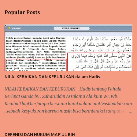
Popular Posts
NILAI KEBAIKAN DAN KEBURUKAN dalam Hadis
NILAI KEBAIKAN DAN KEBURUKAN - Hadis tentang Pahala
Berlipat Ganda by : Zaharuddin Assalamu Alaikum Wr. Wb.
Kembali lagi berjumpa bersama kami dalam motivasiibadah.com
, sebuah kesyukuran karena masih bisa berinteraksi sampai saat
sekarang ini, tak lupa kita kirimkan salawat kepada Nabi
Muhammad Saw yang telah menunjukkan kita kepada jalan-
jalan kebaikan dan menjauhkan kita dari jalan keburukan.
DEFENISI DAN HUKUM MAF'UL BIH