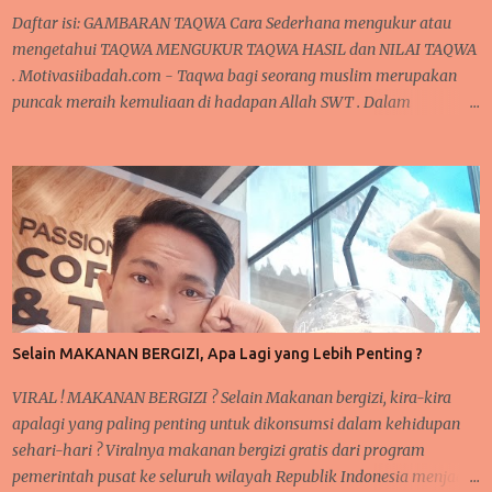
diturunkan kep...
Daftar isi: GAMBARAN TAQWA Cara Sederhana mengukur atau
mengetahui TAQWA MENGUKUR TAQWA HASIL dan NILAI TAQWA
. Motivasiibadah.com - Taqwa bagi seorang muslim merupakan
puncak meraih kemuliaan di hadapan Allah SWT . Dalam
Ramadhan dikatakan sebagai madrasah ibadah , sekolah
pelatihan penghambaan kepada Allah dari seluruh aspek ketaatan
dalam beribadah kepada Allah. Satu hal yang menjadi peringkat
tertinggi pencapaian hamba Allah adalah TAQWA. CARA
SEDERHANA MENGUKUR TAQWA DALAM KEHIDUPAN SEHARI-
HARI Apakah Pasca Ramadhan, seseorang sudah mampu meraih
peringkat TAQWA sebagaimana yang nasehat dari Alquran ?
GAMBARAN TAQWA GAMBARAN TAQWA Secara sepintas,
seseorang bisa saja mengklaim dirinya sudah bertaqwa kepada
Selain MAKANAN BERGIZI, Apa Lagi yang Lebih Penting ?
Allah, namun apakah semudah itu di katakan sudah bertaqwa ?
Dalam kehidupan sehari-hari, ada banyak momen yang bisa
VIRAL ! MAKANAN BERGIZI ? Selain Makanan bergizi, kira-kira
diperhatikan saat sedang beraktifitas. Baik dalam hal ibadah
apalagi yang paling penting untuk dikonsumsi dalam kehidupan
wajib, sunat, pekerjaan, rutinitas lainnya seperti urusa...
sehari-hari ? Viralnya makanan bergizi gratis dari program
pemerintah pusat ke seluruh wilayah Republik Indonesia menjadi