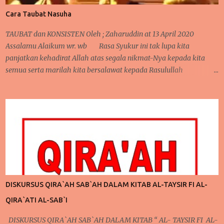
keelokannya karena di tata oleh orang tepat. Sehingga, jangan
Cara Taubat Nasuha
heran bila ia memiliki harga yang lumayan cantik juga.. Bunga
hias , sebagian memilih yang hidup dan sebagian juga memilih
TAUBAT dan KONSISTEN Oleh ; Zaharuddin at 13 April 2020
yang imitasi (hias tidak hidup). Masing masing memiliki alasan
Assalamu Alaikum wr. wb Rasa Syukur ini tak lupa kita
tersendiri dan ...
panjatkan kehadirat Allah atas segala nikmat-Nya kepada kita
semua serta marilah kita bersalawat kepada Rasulullah
Muhammad Saw sebagai Suri tauladan kepada seluruh umat
manusia. Kembali lagi berjumpa pada kesempatan yang penuh
mubarakah ini, pada pertemuan sebelumnya, telah kita bahas
mengenai pentingnya mengontrol niat dan pola pikir agar bisa
menjalankan ibadah yang lebih giat lagi. Perlu kita ketahui
juga bahwa dalam pembahasan sebelumnya, secara tidak
langsung telah terdapat keterkaitan dengan apa yang akan kita
bahas pada pertemuan kali ini. Pada pertemuan sebelumnya,
mengontrol pola pikir yang harus dilakukan setiap saat karena
DISKURSUS QIRA`AH SAB`AH DALAM KITAB AL-TAYSIR FI AL-
ada niat ingin berubah, niat ingin berubah menjadi lebih baik
QIRA`ATI AL-SAB`I
inilah yang akan kita bicarakan kali ini. Poin Kedua ; Taubat dan
Konsisten (Po...
DISKURSUS QIRA`AH SAB`AH DALAM KITAB “ AL- TAYSIR FI AL-