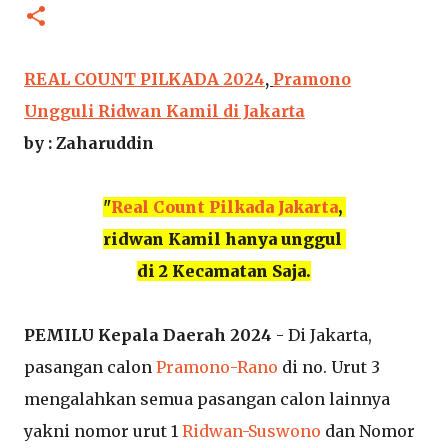
REAL COUNT PILKADA 2024
,
Pramono
Ungguli Ridwan Kamil di Jakarta
by : Zaharuddin
"
Real Count Pilkada Jakarta
,
ridwan Kamil hanya unggul
di 2 Kecamatan Saja.
PEMILU Kepala Daerah 2024
- Di Jakarta,
pasangan calon
Pramono-Rano
di no. Urut 3
mengalahkan semua pasangan calon lainnya
yakni nomor urut 1
Ridwan-Suswono
dan Nomor