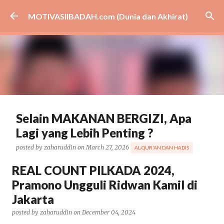
Skip to main content
MOTIVASIIBADAH.com (Dunia dan Akhirat)
Selain MAKANAN BERGIZI, Apa
Lagi yang Lebih Penting ?
posted by
zaharuddin
on
March 27, 2026
AL-QUR'AN DAN HADIS
BISNIS
CARA
CERAMAH
DAKWAH
EKONOMI
GIBRAN
REAL COUNT PILKADA 2024,
HEALTH
KESEHATAN
MBG
MEDSOS
NASIONAL
Pramono Ungguli Ridwan Kamil di
PEMERINTAH
PENDIDIKAN
PRABOWO
TIPS
VIRAL
Jakarta
ARTIKEL UNGGULAN
0
posted by
zaharuddin
on
December 04, 2024