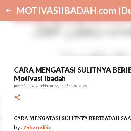
MOTIVASIIBADAH.com (Dun
CARA MENGATASI SULITNYA BERIB
Motivasi Ibadah
Selain MAKANAN BERGIZI, Apa Lagi y
posted by
zaharuddin
on
September 24, 2025
posted by
zaharuddin
on
March 27, 2026
AL-QUR'AN DAN HADIS
BISNIS
KESEHATAN
MBG
MEDSOS
NASIONAL
PEMERINTAH
PENDIDI
0
CARA MENGATASI SULITNYA BERIBADAH SAAT 
by :
Zaharuddin