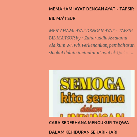
MEMAHAMI AYAT DENGAN AYAT - TAFSIR
BIL MA'TSUR
MEMAHAMI AYAT DENGAN AYAT - TAFSIR
BIL MA'TSUR by : Zaharuddin Assalamu
Alaikum Wr. Wb. Perkenankan, pembahasan
singkat dalam memahami ayat al-Qur'an
dengan menggunakan ayat lain yang bisa
dikenal dalam istilah metode tafsir bi al-
ma'tsur . cara ini sudah diterapkan oleh para
ulama kita khususnya yang bergelut dalam
dunia tafsir al-Qur'an. Cara ini dilakukan
oleh mereka karena pada umumnya, jika
kita memperhatikan ayat al-Qur'an dan
juga disertai dengan artinya bahwa terlihat
di banyak ayat yang menjelaskan sendiri
CARA SEDERHANA MENGUKUR TAQWA
makna suatu ayat. Kita akan mengupas
DALAM KEHIDUPAN SEHARI-HARI
sedikit mengenai tafsir, bahwa secara