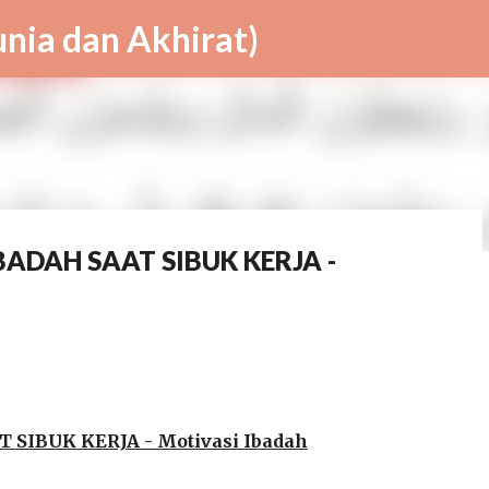
Skip to main content
ia dan Akhirat)
ADAH SAAT SIBUK KERJA -
ang Lebih Penting ?
CARA
CERAMAH
DAKWAH
EKONOMI
GIBRAN
HEALTH
KAN
PRABOWO
TIPS
VIRAL
SIBUK KERJA - Motivasi Ibadah