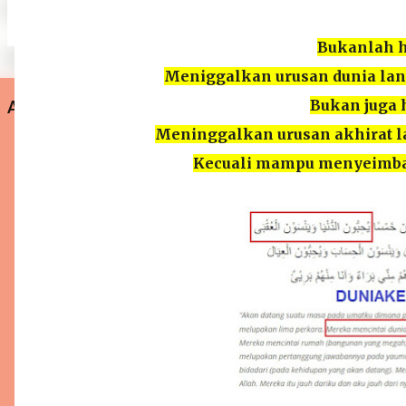
Bukanlah h
Meniggalkan urusan dunia lan
Bukan juga 
ARTIKEL UNGGULAN
Meninggalkan urusan akhirat l
Kecuali mampu menyeimb