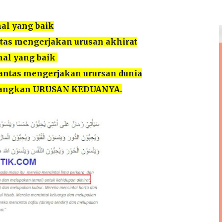
al yang baik
tas mengerjakan urusan akhirat
hal yang baik
antas mengerjakan urursan dunia
angkan URUSAN KEDUANYA.