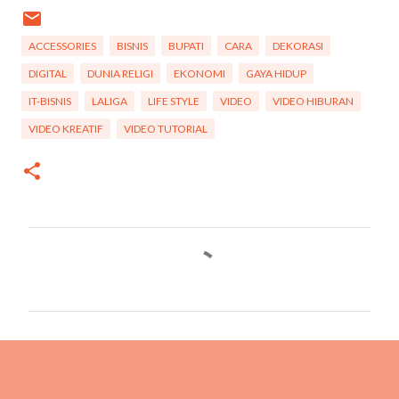
ACCESSORIES
BISNIS
BUPATI
CARA
DEKORASI
DIGITAL
DUNIA RELIGI
EKONOMI
GAYA HIDUP
IT-BISNIS
LALIGA
LIFE STYLE
VIDEO
VIDEO HIBURAN
VIDEO KREATIF
VIDEO TUTORIAL
C
o
m
m
e
n