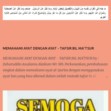
MEMAHAMI AYAT DENGAN AYAT - TAFSIR BIL MA'TSUR
MEMAHAMI AYAT DENGAN AYAT - TAFSIR BIL MA'TSUR by :
Zaharuddin Assalamu Alaikum Wr. Wb. Perkenankan, pembahasan
singkat dalam memahami ayat al-Qur'an dengan menggunakan
ayat lain yang bisa dikenal dalam istilah metode tafsir bi al-
ma'tsur . cara ini sudah diterapkan oleh para ulama kita khususnya
yang bergelut dalam dunia tafsir al-Qur'an. Cara ini dilakukan oleh
mereka karena pada umumnya, jika kita memperhatikan ayat al-
Qur'an dan juga disertai dengan artinya bahwa terlihat di banyak
ayat yang menjelaskan sendiri makna suatu ayat. Kita akan