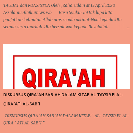
hias , sebagian memilih yang hidup dan sebagian juga memilih
TAUBAT dan KONSISTEN Oleh ; Zaharuddin at 13 April 2020
yang imitasi (hias tidak hidup). Masing masing memiliki alasan
Assalamu Alaikum wr. wb Rasa Syukur ini tak lupa kita
tersendiri dan ...
panjatkan kehadirat Allah atas segala nikmat-Nya kepada kita
semua serta marilah kita bersalawat kepada Rasulullah
Muhammad Saw sebagai Suri tauladan kepada seluruh umat
manusia. Kembali lagi berjumpa pada kesempatan yang penuh
mubarakah ini, pada pertemuan sebelumnya, telah kita bahas
mengenai pentingnya mengontrol niat dan pola pikir agar bisa
menjalankan ibadah yang lebih giat lagi. Perlu kita ketahui
juga bahwa dalam pembahasan sebelumnya, secara tidak
langsung telah terdapat keterkaitan dengan apa yang akan kita
bahas pada pertemuan kali ini. Pada pertemuan sebelumnya,
mengontrol pola pikir yang harus dilakukan setiap saat karena
DISKURSUS QIRA`AH SAB`AH DALAM KITAB AL-TAYSIR FI AL-
ada niat ingin berubah, niat ingin berubah menjadi lebih baik
QIRA`ATI AL-SAB`I
inilah yang akan kita bicarakan kali ini. Poin Kedua ; Taubat dan
Konsisten (Po...
DISKURSUS QIRA`AH SAB`AH DALAM KITAB “ AL- TAYSIR FI AL-
QIRA ` ATI AL-SAB`I ”