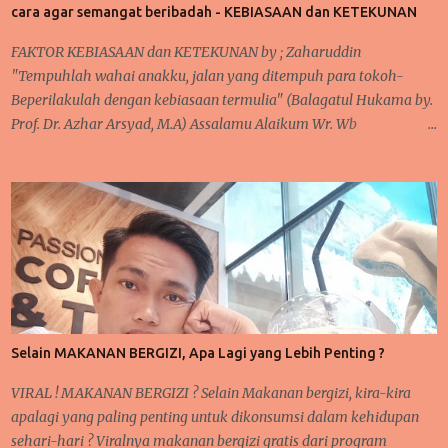
cara agar semangat beribadah - KEBIASAAN dan KETEKUNAN
Allah, namun apakah semudah itu di katakan sudah bertaqwa ?
Dalam kehidupan sehari-hari, ada banyak momen yang bisa
FAKTOR KEBIASAAN dan KETEKUNAN by ; Zaharuddin
diperhatikan saat sedang beraktifitas. Baik dalam hal ibadah
"Tempuhlah wahai anakku, jalan yang ditempuh para tokoh-
wajib, sunat, pekerjaan, rutinitas lainnya seperti urusa...
Beperilakulah dengan kebiasaan termulia" (Balagatul Hukama by.
Prof. Dr. Azhar Arsyad, M.A) Assalamu Alaikum Wr. Wb
Pertama-tama, tetap bersyukur kepada Allah karena iman dan
takwa senantiasa ada dalam hati, serta salawat dan taslim
kepaada junjungan Nabi besar kita Muhammad SAW sebagai
tauladan kita. Pembahasan sebelumnya tentang 'taubat dan
konsisten' dan saya mengatakan bahwa sangat berkaitan dengan
pembahasan selanjutnya. Nah, inilah yang kita bahas pada
pertemuan kali ini yakni KEBIASAAN dan KETEKUNAN.
Pernahkah anda mendengar pepatah 'ala bisa karena biasa'?
Suatu kegiatan akan mudah terlaksana dan diselesaikan, karena
Selain MAKANAN BERGIZI, Apa Lagi yang Lebih Penting ?
proses kerjanya sudah biasa dilakukan sebelumnya. Seperti halnya
pelajaran matematika, fisika, kimia, serta pelajaran lainnya yang
VIRAL ! MAKANAN BERGIZI ? Selain Makanan bergizi, kira-kira
membutu...
apalagi yang paling penting untuk dikonsumsi dalam kehidupan
sehari-hari ? Viralnya makanan bergizi gratis dari program