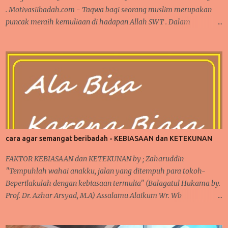
. Motivasiibadah.com - Taqwa bagi seorang muslim merupakan
puncak meraih kemuliaan di hadapan Allah SWT . Dalam
Ramadhan dikatakan sebagai madrasah ibadah , sekolah
pelatihan penghambaan kepada Allah dari seluruh aspek ketaatan
dalam beribadah kepada Allah. Satu hal yang menjadi peringkat
tertinggi pencapaian hamba Allah adalah TAQWA. CARA
SEDERHANA MENGUKUR TAQWA DALAM KEHIDUPAN SEHARI-
HARI Apakah Pasca Ramadhan, seseorang sudah mampu meraih
peringkat TAQWA sebagaimana yang nasehat dari Alquran ?
GAMBARAN TAQWA GAMBARAN TAQWA Secara sepintas,
seseorang bisa saja mengklaim dirinya sudah bertaqwa kepada
cara agar semangat beribadah - KEBIASAAN dan KETEKUNAN
Allah, namun apakah semudah itu di katakan sudah bertaqwa ?
Dalam kehidupan sehari-hari, ada banyak momen yang bisa
FAKTOR KEBIASAAN dan KETEKUNAN by ; Zaharuddin
diperhatikan saat sedang beraktifitas. Baik dalam hal ibadah
"Tempuhlah wahai anakku, jalan yang ditempuh para tokoh-
wajib, sunat, pekerjaan, rutinitas lainnya seperti urusa...
Beperilakulah dengan kebiasaan termulia" (Balagatul Hukama by.
Prof. Dr. Azhar Arsyad, M.A) Assalamu Alaikum Wr. Wb
Pertama-tama, tetap bersyukur kepada Allah karena iman dan
takwa senantiasa ada dalam hati, serta salawat dan taslim