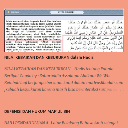
NILAI KEBAIKAN DAN KEBURUKAN dalam Hadis
NILAI KEBAIKAN DAN KEBURUKAN - Hadis tentang Pahala
Berlipat Ganda by : Zaharuddin Assalamu Alaikum Wr. Wb.
Kembali lagi berjumpa bersama kami dalam motivasiibadah.com
, sebuah kesyukuran karena masih bisa berinteraksi sampai saat
sekarang ini, tak lupa kita kirimkan salawat kepada Nabi
Muhammad Saw yang telah menunjukkan kita kepada jalan-
jalan kebaikan dan menjauhkan kita dari jalan keburukan.
DEFENISI DAN HUKUM MAF'UL BIH
Pada beberapa pertemuan sebelumnya, telah kita bahas
BAB I PENDAHULUAN A . Latar Belakang Bahasa Arab sebagai
mengenai konsistensi dalam beribadah, baik dari segi mengontrol