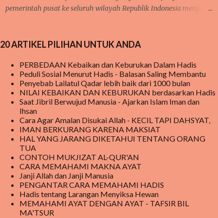
pemerintah pusat ke seluruh wilayah Republik Indonesia menjadi
sorotan utama publik saat ini, baik di media sosial jaringan
internet begitu juga di pembicaraan langsung dari mulut ke mulut
20 ARTIKEL PILIHAN UNTUK ANDA
warga. meski hingga saat ini, masih ada beberapa sekolah yang
belum menerima MAKANAN BERGIZI GRATIS tersebut tetapi
PERBEDAAN Kebaikan dan Keburukan Dalam Hadis
mereka tetap penasaran menanti kedatangan makanan bergizi
Peduli Sosial Menurut Hadis - Balasan Saling Membantu
gratis tersebut. Program Makanan Bergizi ini, pada awalnya
Penyebab Lailatul Qadar lebih baik dari 1000 bulan
mendapat cemoohan publik karena beberapa kasus di beritakan
NILAI KEBAIKAN DAN KEBURUKAN berdasarkan Hadis
Saat Jibril Berwujud Manusia - Ajarkan Islam Iman dan
bahwa ada yang tidak beres pada makanan yang disediakan
Ihsan
sehingga sempat dilaporkan berdampak buruk bagi kesehatan
Cara Agar Amalan Disukai Allah - KECIL TAPI DAHSYAT,
anak yang mengkomsumsinya. pada akhirnya di beritakan bahwa
IMAN BERKURANG KARENA MAKSIAT
orang yang memakannya menjadi jatuh sakit sehingga dikatakan
HAL YANG JARANG DIKETAHUI TENTANG ORANG
TUA
keracunan makanan dari makanan yang disalurkan dari MBG .
CONTOH MUKJIZAT AL-QUR'AN
Meski demikian, MBG tetap berjal...
CARA MEMAHAMI MAKNA AYAT
Janji Allah dan Janji Manusia
PENGANTAR CARA MEMAHAMI HADIS
Hadis tentang Larangan Menyiksa Hewan
MEMAHAMI AYAT DENGAN AYAT - TAFSIR BIL
MA'TSUR