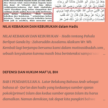
bahwa ada yang tidak beres pada makanan yang disediakan
sehingga sempat dilaporkan berdampak buruk bagi kesehatan
anak yang mengkomsumsinya. pada akhirnya di beritakan bahwa
orang yang memakannya menjadi jatuh sakit sehingga dikatakan
NILAI KEBAIKAN DAN KEBURUKAN dalam Hadis
keracunan makanan dari makanan yang disalurkan dari MBG .
Meski demikian, MBG tetap berjal...
NILAI KEBAIKAN DAN KEBURUKAN - Hadis tentang Pahala
Berlipat Ganda by : Zaharuddin Assalamu Alaikum Wr. Wb.
Kembali lagi berjumpa bersama kami dalam motivasiibadah.com ,
sebuah kesyukuran karena masih bisa berinteraksi sampai saat
sekarang ini, tak lupa kita kirimkan salawat kepada Nabi
Muhammad Saw yang telah menunjukkan kita kepada jalan-jalan
kebaikan dan menjauhkan kita dari jalan keburukan. Pada
DEFENISI DAN HUKUM MAF'UL BIH
beberapa pertemuan sebelumnya, telah kita bahas mengenai
BAB I PENDAHULUAN A . Latar Belakang Bahasa Arab sebagai
konsistensi dalam beribadah, baik dari segi mengontrol mindset
bahasa al- Qur’an dan hadis yang keduanya sumber ajaran
dan niat dalam beribadah, begitupula karena faktor kebiasaan
pokok(primer) Islam dan kedua sumber ajaran Islam itu harus
yang bisa membantu seseorang agar tetap semangat dalam
diamalkan. Namun demikian, tak dapat kita pungkiri bahwa
melaksanakan kebaikan dan bernilai ibadah kepada Allah Swt .
mempelajari bahkan menguasai bahasa Arab tidaklah semudah
ARTIKEL TERKAIT : Cara Semangat ibadah- Mengontrol Mindset