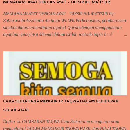
MEMAHAMI AYAT DENGAN AYAT - TAFSIR BIL MA'TSUR
MEMAHAMI AYAT DENGAN AYAT - TAFSIR BIL MA'TSUR by :
Zaharuddin Assalamu Alaikum Wr. Wb. Perkenankan, pembahasan
singkat dalam memahami ayat al-Qur'an dengan menggunakan
ayat lain yang bisa dikenal dalam istilah metode tafsir bi al-
ma'tsur . cara ini sudah diterapkan oleh para ulama kita khususnya
yang bergelut dalam dunia tafsir al-Qur'an. Cara ini dilakukan oleh
mereka karena pada umumnya, jika kita memperhatikan ayat al-
Qur'an dan juga disertai dengan artinya bahwa terlihat di banyak
ayat yang menjelaskan sendiri makna suatu ayat. Kita akan
mengupas sedikit mengenai tafsir, bahwa secara bahasa Arab "
fassara " artinya menjelaskan atau menerangkan sehingga bentuk
isimnya "tafsir" berarti penjelasan atau keterangan. penjelasan ini
bisa dilihat dalam buku studi ilmu al-Qur'an oleh Muhammad Ali.
CARA SEDERHANA MENGUKUR TAQWA DALAM KEHIDUPAN
begitupula tafsir dalam istilah adalah suatu ilmu dalam
SEHARI-HARI
menerangkan, menjelaskan dan memahami ayat al-Qur'an yang
diturunkan kep...
Daftar isi: GAMBARAN TAQWA Cara Sederhana mengukur atau
mengetahui TAQWA MENGUKUR TAQWA HASIL dan NILAI TAQWA