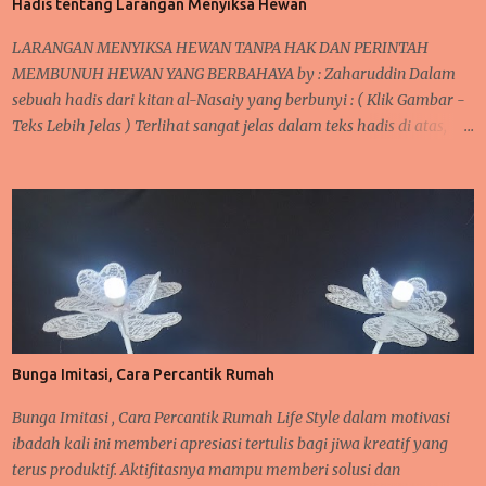
Hadis tentang Larangan Menyiksa Hewan
sebagian dari Qawa’id al-Lughah al-‘Arabiyyah , ilmu ini
mengajarkan agar memudahkan dalam pemakaian gaya bahasa,
LARANGAN MENYIKSA HEWAN TANPA HAK DAN PERINTAH
jelas maknanya, dan mendekatkan pemahaman kita sebagai al-
MEMBUNUH HEWAN YANG BERBAHAYA by : Zaharuddin Dalam
Muta’allimin B . Rumusan Masalah ...
sebuah hadis dari kitan al-Nasaiy yang berbunyi : ( Klik Gambar -
Teks Lebih Jelas ) Terlihat sangat jelas dalam teks hadis di atas,
bilamana seseorang membunuh seekor burung tanpa ada tujuan
tertentu untuk dimanfaatkan maka itu merupakan sebuah tidakan
yang akan dimintai pertanggung jawabnnya di sisi Allah. Jika
melihat teks " Saalallahu " Allah akan memintai pertanggung
jawabannya, sebagaimana dalam kitan faidh al-Qadir mengenai
hadis ini bahwa kata itu dipahami sebagai sebuah hukuman,
siksaan di hari kemudian. Manusia hidup di muka bumi tidak
seorang diri melainkan bersama makhluk ciptaan Allah lainnya
seperti tumbuh-tumbuhan dan hewan. Semua mempunyai peran
Bunga Imitasi, Cara Percantik Rumah
dalam kehidupannya masing-masing. Olehnya itu, semua
makhluk dituntut untuk hidup damai dan saling memberi
Bunga Imitasi , Cara Percantik Rumah Life Style dalam motivasi
manfaat. Manusia dan hewan bisa mempunyai hubungan erat
ibadah kali ini memberi apresiasi tertulis bagi jiwa kreatif yang
lay...
terus produktif. Aktifitasnya mampu memberi solusi dan