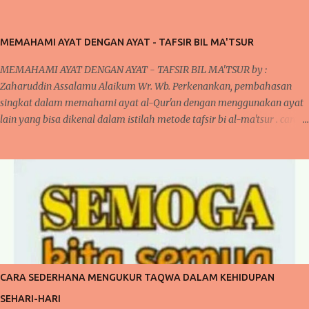
MEMAHAMI AYAT DENGAN AYAT - TAFSIR BIL MA'TSUR
MEMAHAMI AYAT DENGAN AYAT - TAFSIR BIL MA'TSUR by :
Zaharuddin Assalamu Alaikum Wr. Wb. Perkenankan, pembahasan
singkat dalam memahami ayat al-Qur'an dengan menggunakan ayat
lain yang bisa dikenal dalam istilah metode tafsir bi al-ma'tsur . cara
ini sudah diterapkan oleh para ulama kita khususnya yang bergelut
dalam dunia tafsir al-Qur'an. Cara ini dilakukan oleh mereka karena
pada umumnya, jika kita memperhatikan ayat al-Qur'an dan juga
disertai dengan artinya bahwa terlihat di banyak ayat yang
menjelaskan sendiri makna suatu ayat. Kita akan mengupas sedikit
mengenai tafsir, bahwa secara bahasa Arab " fassara " artinya
menjelaskan atau menerangkan sehingga bentuk isimnya "tafsir"
berarti penjelasan atau keterangan. penjelasan ini bisa dilihat dalam
buku studi ilmu al-Qur'an oleh Muhammad Ali. begitupula tafsir
CARA SEDERHANA MENGUKUR TAQWA DALAM KEHIDUPAN
dalam istilah adalah suatu ilmu dalam menerangkan, menjelaskan
SEHARI-HARI
dan memahami ayat al-Qur'an yang diturunkan kep...