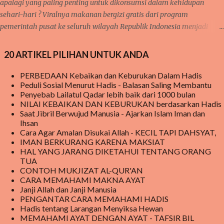
apalagi yang paling penting untuk dikonsumsi dalam kehidupan
sehari-hari ? Viralnya makanan bergizi gratis dari program
pemerintah pusat ke seluruh wilayah Republik Indonesia menjadi
sorotan utama publik saat ini, baik di media sosial jaringan internet
begitu juga di pembicaraan langsung dari mulut ke mulut warga.
20 ARTIKEL PILIHAN UNTUK ANDA
meski hingga saat ini, masih ada beberapa sekolah yang belum
menerima MAKANAN BERGIZI GRATIS tersebut tetapi mereka tetap
PERBEDAAN Kebaikan dan Keburukan Dalam Hadis
Peduli Sosial Menurut Hadis - Balasan Saling Membantu
penasaran menanti kedatangan makanan bergizi gratis tersebut.
Penyebab Lailatul Qadar lebih baik dari 1000 bulan
Program Makanan Bergizi ini, pada awalnya mendapat cemoohan
NILAI KEBAIKAN DAN KEBURUKAN berdasarkan Hadis
publik karena beberapa kasus di beritakan bahwa ada yang tidak
Saat Jibril Berwujud Manusia - Ajarkan Islam Iman dan
beres pada makanan yang disediakan sehingga sempat dilaporkan
Ihsan
Cara Agar Amalan Disukai Allah - KECIL TAPI DAHSYAT,
berdampak buruk bagi kesehatan anak yang mengkomsumsinya.
IMAN BERKURANG KARENA MAKSIAT
pada akhirnya di beritakan bahwa orang yang memakannya menjadi
HAL YANG JARANG DIKETAHUI TENTANG ORANG
jatuh sakit sehingga dikatakan keracunan makanan dari makanan
TUA
CONTOH MUKJIZAT AL-QUR'AN
yang disalurkan dari MBG . Meski demikian, MBG tetap berjal...
CARA MEMAHAMI MAKNA AYAT
Janji Allah dan Janji Manusia
PENGANTAR CARA MEMAHAMI HADIS
Hadis tentang Larangan Menyiksa Hewan
MEMAHAMI AYAT DENGAN AYAT - TAFSIR BIL