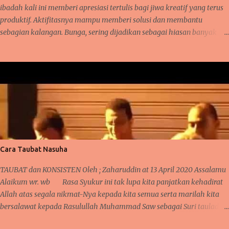
mempunyai hubungan erat lay...
ibadah kali ini memberi apresiasi tertulis bagi jiwa kreatif yang terus
produktif. Aktifitasnya mampu memberi solusi dan membantu
sebagian kalangan. Bunga, sering dijadikan sebagai hiasan banyak
orang karena ia mampu memberi nilai positif tersendiri saat terpajang
di suatu tempat. Tentunya, ia akan memiliki harga rupiah ( Indonesia
Rupiah ) karena suasana cantik yang dihasilkan saat memajang
bunga hias itu. Takkala hebohnya, bila bunga hias ini dilirik oleh
orang yang memang memiliki hobby dan kesukaan dalam mendekor,
merangkai helai dan daun yang cocok, menata ruang dan tempat yang
cocok di hias dengan bunga. Maka ia akan familiar dan terkenal
dengan keelokannya karena di tata oleh orang tepat. Sehingga, jangan
heran bila ia memiliki harga yang lumayan cantik juga.. Bunga hias ,
Cara Taubat Nasuha
sebagian memilih yang hidup dan sebagian juga memilih yang imitasi
(hias tidak hidup). Masing masing memiliki alasan tersendiri dan ...
TAUBAT dan KONSISTEN Oleh ; Zaharuddin at 13 April 2020 Assalamu
Alaikum wr. wb Rasa Syukur ini tak lupa kita panjatkan kehadirat
Allah atas segala nikmat-Nya kepada kita semua serta marilah kita
bersalawat kepada Rasulullah Muhammad Saw sebagai Suri tauladan
kepada seluruh umat manusia. Kembali lagi berjumpa pada