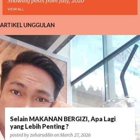
Showing posts from July, 2020
VIEW ALL
ARTIKEL UNGGULAN
P
o
s
t
s
Selain MAKANAN BERGIZI, Apa Lagi
yang Lebih Penting ?
posted by
zaharuddin
on
March 27, 2026