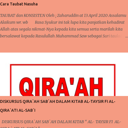
heran bila ia memiliki harga yang lumayan cantik juga.. Bunga hias ,
Cara Taubat Nasuha
sebagian memilih yang hidup dan sebagian juga memilih yang imitasi
(hias tidak hidup). Masing masing memiliki alasan tersendiri dan ...
TAUBAT dan KONSISTEN Oleh ; Zaharuddin at 13 April 2020 Assalamu
Alaikum wr. wb Rasa Syukur ini tak lupa kita panjatkan kehadirat
Allah atas segala nikmat-Nya kepada kita semua serta marilah kita
bersalawat kepada Rasulullah Muhammad Saw sebagai Suri tauladan
kepada seluruh umat manusia. Kembali lagi berjumpa pada
kesempatan yang penuh mubarakah ini, pada pertemuan sebelumnya,
telah kita bahas mengenai pentingnya mengontrol niat dan pola pikir
agar bisa menjalankan ibadah yang lebih giat lagi. Perlu kita
ketahui juga bahwa dalam pembahasan sebelumnya, secara tidak
langsung telah terdapat keterkaitan dengan apa yang akan kita bahas
pada pertemuan kali ini. Pada pertemuan sebelumnya, mengontrol
pola pikir yang harus dilakukan setiap saat karena ada niat ingin
berubah, niat ingin berubah menjadi lebih baik inilah yang akan kita
DISKURSUS QIRA`AH SAB`AH DALAM KITAB AL-TAYSIR FI AL-
bicarakan kali ini. Poin Kedua ; Taubat dan Konsisten (Po...
QIRA`ATI AL-SAB`I
DISKURSUS QIRA`AH SAB`AH DALAM KITAB “ AL- TAYSIR FI AL-