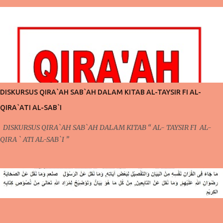
kesempatan yang penuh mubarakah ini, pada pertemuan sebelumnya,
telah kita bahas mengenai pentingnya mengontrol niat dan pola pikir
agar bisa menjalankan ibadah yang lebih giat lagi. Perlu kita
ketahui juga bahwa dalam pembahasan sebelumnya, secara tidak
langsung telah terdapat keterkaitan dengan apa yang akan kita bahas
pada pertemuan kali ini. Pada pertemuan sebelumnya, mengontrol
pola pikir yang harus dilakukan setiap saat karena ada niat ingin
berubah, niat ingin berubah menjadi lebih baik inilah yang akan kita
DISKURSUS QIRA`AH SAB`AH DALAM KITAB AL-TAYSIR FI AL-
bicarakan kali ini. Poin Kedua ; Taubat dan Konsisten (Po...
QIRA`ATI AL-SAB`I
DISKURSUS QIRA`AH SAB`AH DALAM KITAB “ AL- TAYSIR FI AL-
QIRA ` ATI AL-SAB`I ”