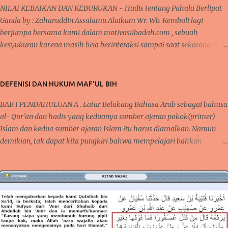
NILAI KEBAIKAN DAN KEBURUKAN - Hadis tentang Pahala Berlipat
Ganda by : Zaharuddin Assalamu Alaikum Wr. Wb. Kembali lagi
berjumpa bersama kami dalam motivasiibadah.com , sebuah
kesyukuran karena masih bisa berinteraksi sampai saat sekarang ini,
tak lupa kita kirimkan salawat kepada Nabi Muhammad Saw yang
telah menunjukkan kita kepada jalan-jalan kebaikan dan menjauhkan
kita dari jalan keburukan. Pada beberapa pertemuan sebelumnya,
DEFENISI DAN HUKUM MAF'UL BIH
telah kita bahas mengenai konsistensi dalam beribadah, baik dari segi
BAB I PENDAHULUAN A . Latar Belakang Bahasa Arab sebagai bahasa
mengontrol mindset dan niat dalam beribadah, begitupula karena
al- Qur’an dan hadis yang keduanya sumber ajaran pokok(primer)
faktor kebiasaan yang bisa membantu seseorang agar tetap semangat
Islam dan kedua sumber ajaran Islam itu harus diamalkan. Namun
dalam melaksanakan kebaikan dan bernilai ibadah kepada Allah Swt .
demikian, tak dapat kita pungkiri bahwa mempelajari bahkan
ARTIKEL TERKAIT : Cara Semangat ibadah- Mengontrol Mindset dan
menguasai bahasa Arab tidaklah semudah membalikkan telapak
Niat positif dan baca Juga Tentang Faktor Kebiasaan dan Ketekunan
tangan, tapi bukan berarti kita tidak mempelajarinya. Karena bahasa
BAGAIMANAKAH ALLAH MEMBALAS KEBAIKAN ITU ? Semangat
Arab mempunyai karakter dan keistimewaan tersendiri yang berbeda,
dalam melak...
bahkan mungkin tidak dimiliki oleh bahasa-bahasa yang lain. Al-
Lughah al-‘Arabiyyah merupakan kata yang menerangkan gaya
bahasa arab, sedangkan tentang ‘Ulum al-‘Arabiyyah adalah ilmu
yang membahas cara pengucapan dan penulisan yakni Qawa’id al-