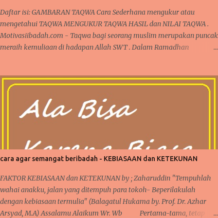
Daftar isi: GAMBARAN TAQWA Cara Sederhana mengukur atau
mengetahui TAQWA MENGUKUR TAQWA HASIL dan NILAI TAQWA .
Motivasiibadah.com - Taqwa bagi seorang muslim merupakan puncak
meraih kemuliaan di hadapan Allah SWT . Dalam Ramadhan
dikatakan sebagai madrasah ibadah , sekolah pelatihan
penghambaan kepada Allah dari seluruh aspek ketaatan dalam
beribadah kepada Allah. Satu hal yang menjadi peringkat tertinggi
pencapaian hamba Allah adalah TAQWA. CARA SEDERHANA
MENGUKUR TAQWA DALAM KEHIDUPAN SEHARI-HARI Apakah
Pasca Ramadhan, seseorang sudah mampu meraih peringkat TAQWA
sebagaimana yang nasehat dari Alquran ? GAMBARAN TAQWA
GAMBARAN TAQWA Secara sepintas, seseorang bisa saja mengklaim
dirinya sudah bertaqwa kepada Allah, namun apakah semudah itu di
cara agar semangat beribadah - KEBIASAAN dan KETEKUNAN
katakan sudah bertaqwa ? Dalam kehidupan sehari-hari, ada banyak
momen yang bisa diperhatikan saat sedang beraktifitas. Baik dalam
FAKTOR KEBIASAAN dan KETEKUNAN by ; Zaharuddin "Tempuhlah
hal ibadah wajib, sunat, pekerjaan, rutinitas lainnya seperti urusa...
wahai anakku, jalan yang ditempuh para tokoh- Beperilakulah
dengan kebiasaan termulia" (Balagatul Hukama by. Prof. Dr. Azhar
Arsyad, M.A) Assalamu Alaikum Wr. Wb Pertama-tama, tetap