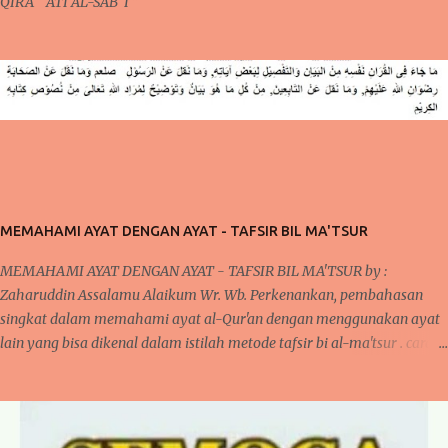
QIRA ` ATI AL-SAB`I ”
MEMAHAMI AYAT DENGAN AYAT - TAFSIR BIL MA'TSUR
MEMAHAMI AYAT DENGAN AYAT - TAFSIR BIL MA'TSUR by :
Zaharuddin Assalamu Alaikum Wr. Wb. Perkenankan, pembahasan
singkat dalam memahami ayat al-Qur'an dengan menggunakan ayat
lain yang bisa dikenal dalam istilah metode tafsir bi al-ma'tsur . cara
ini sudah diterapkan oleh para ulama kita khususnya yang bergelut
dalam dunia tafsir al-Qur'an. Cara ini dilakukan oleh mereka karena
pada umumnya, jika kita memperhatikan ayat al-Qur'an dan juga
disertai dengan artinya bahwa terlihat di banyak ayat yang