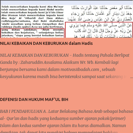
penasaran menanti kedatangan makanan bergizi gratis tersebut.
Program Makanan Bergizi ini, pada awalnya mendapat cemoohan
publik karena beberapa kasus di beritakan bahwa ada yang tidak
beres pada makanan yang disediakan sehingga sempat dilaporkan
berdampak buruk bagi kesehatan anak yang mengkomsumsinya.
pada akhirnya di beritakan bahwa orang yang memakannya menjadi
jatuh sakit sehingga dikatakan keracunan makanan dari makanan
NILAI KEBAIKAN DAN KEBURUKAN dalam Hadis
yang disalurkan dari MBG . Meski demikian, MBG tetap berjal...
NILAI KEBAIKAN DAN KEBURUKAN - Hadis tentang Pahala Berlipat
Ganda by : Zaharuddin Assalamu Alaikum Wr. Wb. Kembali lagi
berjumpa bersama kami dalam motivasiibadah.com , sebuah
kesyukuran karena masih bisa berinteraksi sampai saat sekarang ini,
tak lupa kita kirimkan salawat kepada Nabi Muhammad Saw yang
telah menunjukkan kita kepada jalan-jalan kebaikan dan menjauhkan
kita dari jalan keburukan. Pada beberapa pertemuan sebelumnya,
DEFENISI DAN HUKUM MAF'UL BIH
telah kita bahas mengenai konsistensi dalam beribadah, baik dari segi
BAB I PENDAHULUAN A . Latar Belakang Bahasa Arab sebagai bahasa
mengontrol mindset dan niat dalam beribadah, begitupula karena
al- Qur’an dan hadis yang keduanya sumber ajaran pokok(primer)
faktor kebiasaan yang bisa membantu seseorang agar tetap semangat
Islam dan kedua sumber ajaran Islam itu harus diamalkan. Namun
dalam melaksanakan kebaikan dan bernilai ibadah kepada Allah Swt .
demikian, tak dapat kita pungkiri bahwa mempelajari bahkan