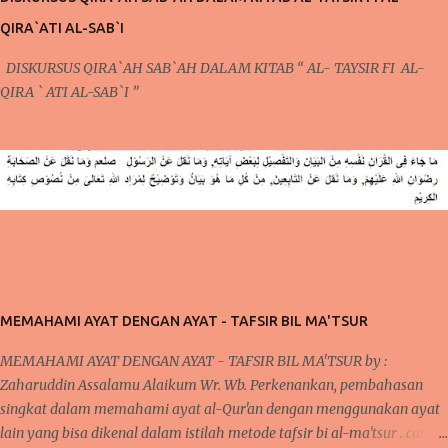
bicarakan kali ini. Poin Kedua ; Taubat dan Konsisten (Po...
QIRA`ATI AL-SAB`I
DISKURSUS QIRA`AH SAB`AH DALAM KITAB “ AL- TAYSIR FI AL-
QIRA ` ATI AL-SAB`I ”
MEMAHAMI AYAT DENGAN AYAT - TAFSIR BIL MA'TSUR
MEMAHAMI AYAT DENGAN AYAT - TAFSIR BIL MA'TSUR by :
Zaharuddin Assalamu Alaikum Wr. Wb. Perkenankan, pembahasan
singkat dalam memahami ayat al-Qur'an dengan menggunakan ayat
lain yang bisa dikenal dalam istilah metode tafsir bi al-ma'tsur . cara