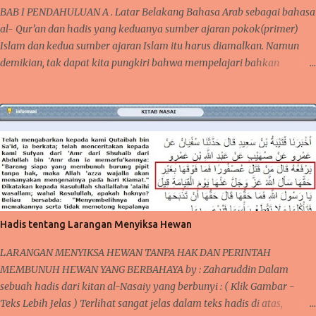
BAB I PENDAHULUAN A . Latar Belakang Bahasa Arab sebagai bahasa
mengontrol mindset dan niat dalam beribadah, begitupula karena
al- Qur’an dan hadis yang keduanya sumber ajaran pokok(primer)
faktor kebiasaan yang bisa membantu seseorang agar tetap semangat
Islam dan kedua sumber ajaran Islam itu harus diamalkan. Namun
dalam melaksanakan kebaikan dan bernilai ibadah kepada Allah Swt .
demikian, tak dapat kita pungkiri bahwa mempelajari bahkan
ARTIKEL TERKAIT : Cara Semangat ibadah- Mengontrol Mindset dan
menguasai bahasa Arab tidaklah semudah membalikkan telapak
Niat positif dan baca Juga Tentang Faktor Kebiasaan dan Ketekunan
tangan, tapi bukan berarti kita tidak mempelajarinya. Karena bahasa
BAGAIMANAKAH ALLAH MEMBALAS KEBAIKAN ITU ? Semangat
Arab mempunyai karakter dan keistimewaan tersendiri yang berbeda,
dalam melak...
bahkan mungkin tidak dimiliki oleh bahasa-bahasa yang lain. Al-
Lughah al-‘Arabiyyah merupakan kata yang menerangkan gaya
bahasa arab, sedangkan tentang ‘Ulum al-‘Arabiyyah adalah ilmu
yang membahas cara pengucapan dan penulisan yakni Qawa’id al-
Lughah al-‘Arabiyyah seperti ‘ Ilm al-sharf wa al-Nahwu Makalah ini
merupakan sebagian dari Qawa’id al-Lughah al-‘Arabiyyah , ilmu ini
Hadis tentang Larangan Menyiksa Hewan
mengajarkan agar memudahkan dalam pemakaian gaya bahasa,
jelas maknanya, dan mendekatkan pemahaman kita sebagai al-
LARANGAN MENYIKSA HEWAN TANPA HAK DAN PERINTAH
Muta’allimin B . Rumusan Masalah ...
MEMBUNUH HEWAN YANG BERBAHAYA by : Zaharuddin Dalam
sebuah hadis dari kitan al-Nasaiy yang berbunyi : ( Klik Gambar -
Teks Lebih Jelas ) Terlihat sangat jelas dalam teks hadis di atas,