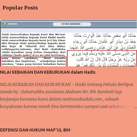
Popular Posts
NILAI KEBAIKAN DAN KEBURUKAN dalam Hadis
NILAI KEBAIKAN DAN KEBURUKAN - Hadis tentang Pahala Berlipat
Ganda by : Zaharuddin Assalamu Alaikum Wr. Wb. Kembali lagi
berjumpa bersama kami dalam motivasiibadah.com , sebuah
kesyukuran karena masih bisa berinteraksi sampai saat sekarang ini,
tak lupa kita kirimkan salawat kepada Nabi Muhammad Saw yang
telah menunjukkan kita kepada jalan-jalan kebaikan dan menjauhkan
kita dari jalan keburukan. Pada beberapa pertemuan sebelumnya,
DEFENISI DAN HUKUM MAF'UL BIH
telah kita bahas mengenai konsistensi dalam beribadah, baik dari segi