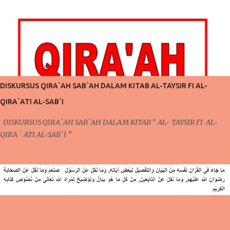
telah kita bahas mengenai pentingnya mengontrol niat dan pola pikir
agar bisa menjalankan ibadah yang lebih giat lagi. Perlu kita
ketahui juga bahwa dalam pembahasan sebelumnya, secara tidak
langsung telah terdapat keterkaitan dengan apa yang akan kita bahas
pada pertemuan kali ini. Pada pertemuan sebelumnya, mengontrol
pola pikir yang harus dilakukan setiap saat karena ada niat ingin
berubah, niat ingin berubah menjadi lebih baik inilah yang akan kita
DISKURSUS QIRA`AH SAB`AH DALAM KITAB AL-TAYSIR FI AL-
bicarakan kali ini. Poin Kedua ; Taubat dan Konsisten (Po...
QIRA`ATI AL-SAB`I
DISKURSUS QIRA`AH SAB`AH DALAM KITAB “ AL- TAYSIR FI AL-
QIRA ` ATI AL-SAB`I ”