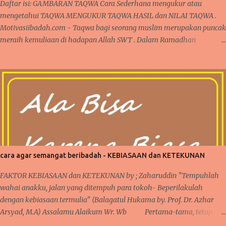
Daftar isi: GAMBARAN TAQWA Cara Sederhana mengukur atau
mengetahui TAQWA MENGUKUR TAQWA HASIL dan NILAI TAQWA .
Motivasiibadah.com - Taqwa bagi seorang muslim merupakan puncak
meraih kemuliaan di hadapan Allah SWT . Dalam Ramadhan
dikatakan sebagai madrasah ibadah , sekolah pelatihan
penghambaan kepada Allah dari seluruh aspek ketaatan dalam
beribadah kepada Allah. Satu hal yang menjadi peringkat tertinggi
pencapaian hamba Allah adalah TAQWA. CARA SEDERHANA
MENGUKUR TAQWA DALAM KEHIDUPAN SEHARI-HARI Apakah
Pasca Ramadhan, seseorang sudah mampu meraih peringkat TAQWA
sebagaimana yang nasehat dari Alquran ? GAMBARAN TAQWA
GAMBARAN TAQWA Secara sepintas, seseorang bisa saja mengklaim
dirinya sudah bertaqwa kepada Allah, namun apakah semudah itu di
cara agar semangat beribadah - KEBIASAAN dan KETEKUNAN
katakan sudah bertaqwa ? Dalam kehidupan sehari-hari, ada banyak
momen yang bisa diperhatikan saat sedang beraktifitas. Baik dalam
FAKTOR KEBIASAAN dan KETEKUNAN by ; Zaharuddin "Tempuhlah
hal ibadah wajib, sunat, pekerjaan, rutinitas lainnya seperti urusa...
wahai anakku, jalan yang ditempuh para tokoh- Beperilakulah
dengan kebiasaan termulia" (Balagatul Hukama by. Prof. Dr. Azhar
Arsyad, M.A) Assalamu Alaikum Wr. Wb Pertama-tama, tetap
bersyukur kepada Allah karena iman dan takwa senantiasa ada dalam