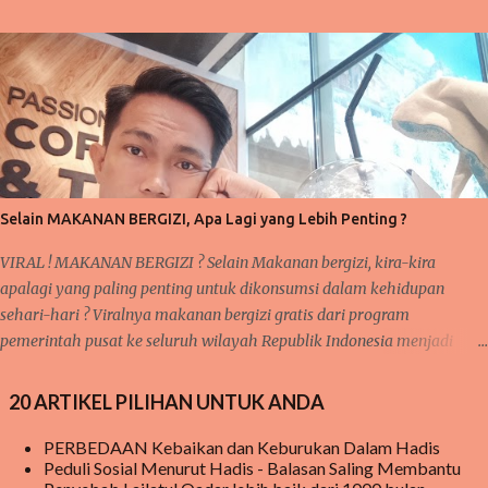
hati, serta salawat dan taslim kepaada junjungan Nabi besar kita
Muhammad SAW sebagai tauladan kita. Pembahasan sebelumnya
tentang 'taubat dan konsisten' dan saya mengatakan bahwa sangat
berkaitan dengan pembahasan selanjutnya. Nah, inilah yang kita
bahas pada pertemuan kali ini yakni KEBIASAAN dan KETEKUNAN.
Pernahkah anda mendengar pepatah 'ala bisa karena biasa'? Suatu
kegiatan akan mudah terlaksana dan diselesaikan, karena proses
kerjanya sudah biasa dilakukan sebelumnya. Seperti halnya pelajaran
Selain MAKANAN BERGIZI, Apa Lagi yang Lebih Penting ?
matematika, fisika, kimia, serta pelajaran lainnya yang membutu...
VIRAL ! MAKANAN BERGIZI ? Selain Makanan bergizi, kira-kira
apalagi yang paling penting untuk dikonsumsi dalam kehidupan
sehari-hari ? Viralnya makanan bergizi gratis dari program
pemerintah pusat ke seluruh wilayah Republik Indonesia menjadi
sorotan utama publik saat ini, baik di media sosial jaringan internet
begitu juga di pembicaraan langsung dari mulut ke mulut warga.
20 ARTIKEL PILIHAN UNTUK ANDA
meski hingga saat ini, masih ada beberapa sekolah yang belum
menerima MAKANAN BERGIZI GRATIS tersebut tetapi mereka tetap
PERBEDAAN Kebaikan dan Keburukan Dalam Hadis
Peduli Sosial Menurut Hadis - Balasan Saling Membantu
penasaran menanti kedatangan makanan bergizi gratis tersebut.