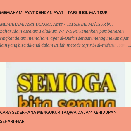
MEMAHAMI AYAT DENGAN AYAT - TAFSIR BIL MA'TSUR
MEMAHAMI AYAT DENGAN AYAT - TAFSIR BIL MA'TSUR by :
Zaharuddin Assalamu Alaikum Wr. Wb. Perkenankan, pembahasan
singkat dalam memahami ayat al-Qur'an dengan menggunakan ayat
lain yang bisa dikenal dalam istilah metode tafsir bi al-ma'tsur . cara
ini sudah diterapkan oleh para ulama kita khususnya yang bergelut
dalam dunia tafsir al-Qur'an. Cara ini dilakukan oleh mereka karena
pada umumnya, jika kita memperhatikan ayat al-Qur'an dan juga
disertai dengan artinya bahwa terlihat di banyak ayat yang
menjelaskan sendiri makna suatu ayat. Kita akan mengupas sedikit
mengenai tafsir, bahwa secara bahasa Arab " fassara " artinya
menjelaskan atau menerangkan sehingga bentuk isimnya "tafsir"
berarti penjelasan atau keterangan. penjelasan ini bisa dilihat dalam
buku studi ilmu al-Qur'an oleh Muhammad Ali. begitupula tafsir
CARA SEDERHANA MENGUKUR TAQWA DALAM KEHIDUPAN
dalam istilah adalah suatu ilmu dalam menerangkan, menjelaskan
SEHARI-HARI
dan memahami ayat al-Qur'an yang diturunkan kep...