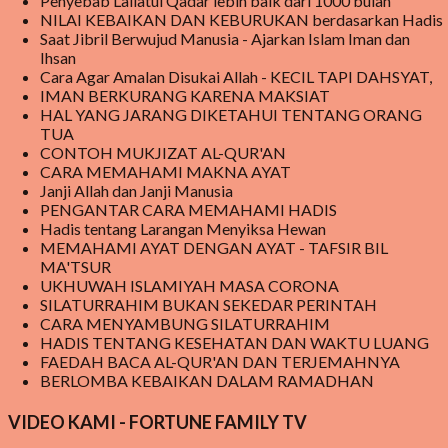
Penyebab Lailatul Qadar lebih baik dari 1000 bulan
Program Makanan Bergizi ini, pada awalnya mendapat cemoohan
NILAI KEBAIKAN DAN KEBURUKAN berdasarkan Hadis
publik karena beberapa kasus di beritakan bahwa ada yang tidak
Saat Jibril Berwujud Manusia - Ajarkan Islam Iman dan
beres pada makanan yang disediakan sehingga sempat dilaporkan
Ihsan
Cara Agar Amalan Disukai Allah - KECIL TAPI DAHSYAT,
berdampak buruk bagi kesehatan anak yang mengkomsumsinya.
IMAN BERKURANG KARENA MAKSIAT
pada akhirnya di beritakan bahwa orang yang memakannya menjadi
HAL YANG JARANG DIKETAHUI TENTANG ORANG
jatuh sakit sehingga dikatakan keracunan makanan dari makanan
TUA
CONTOH MUKJIZAT AL-QUR'AN
yang disalurkan dari MBG . Meski demikian, MBG tetap berjal...
CARA MEMAHAMI MAKNA AYAT
Janji Allah dan Janji Manusia
PENGANTAR CARA MEMAHAMI HADIS
Hadis tentang Larangan Menyiksa Hewan
MEMAHAMI AYAT DENGAN AYAT - TAFSIR BIL
MA'TSUR
UKHUWAH ISLAMIYAH MASA CORONA
SILATURRAHIM BUKAN SEKEDAR PERINTAH
CARA MENYAMBUNG SILATURRAHIM
HADIS TENTANG KESEHATAN DAN WAKTU LUANG
FAEDAH BACA AL-QUR'AN DAN TERJEMAHNYA
BERLOMBA KEBAIKAN DALAM RAMADHAN
VIDEO KAMI - FORTUNE FAMILY TV