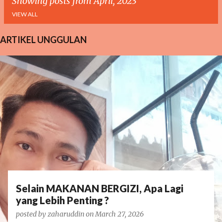
Showing posts from April, 2023
VIEW ALL
ARTIKEL UNGGULAN
P
o
s
t
s
Selain MAKANAN BERGIZI, Apa Lagi
yang Lebih Penting ?
posted by
zaharuddin
on
March 27, 2026