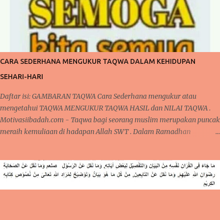
CARA SEDERHANA MENGUKUR TAQWA DALAM KEHIDUPAN
SEHARI-HARI
Daftar isi: GAMBARAN TAQWA Cara Sederhana mengukur atau
mengetahui TAQWA MENGUKUR TAQWA HASIL dan NILAI TAQWA .
Motivasiibadah.com - Taqwa bagi seorang muslim merupakan puncak
meraih kemuliaan di hadapan Allah SWT . Dalam Ramadhan
dikatakan sebagai madrasah ibadah , sekolah pelatihan
penghambaan kepada Allah dari seluruh aspek ketaatan dalam
beribadah kepada Allah. Satu hal yang menjadi peringkat tertinggi
pencapaian hamba Allah adalah TAQWA. CARA SEDERHANA
MENGUKUR TAQWA DALAM KEHIDUPAN SEHARI-HARI Apakah
Pasca Ramadhan, seseorang sudah mampu meraih peringkat TAQWA
sebagaimana yang nasehat dari Alquran ? GAMBARAN TAQWA