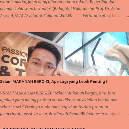
wahai anakku, jalan yang ditempuh para tokoh- Beperilakulah
dengan kebiasaan termulia" (Balagatul Hukama by. Prof. Dr. Azhar
Arsyad, M.A) Assalamu Alaikum Wr. Wb Pertama-tama, tetap
bersyukur kepada Allah karena iman dan takwa senantiasa ada dalam
hati, serta salawat dan taslim kepaada junjungan Nabi besar kita
Muhammad SAW sebagai tauladan kita. Pembahasan sebelumnya
tentang 'taubat dan konsisten' dan saya mengatakan bahwa sangat
berkaitan dengan pembahasan selanjutnya. Nah, inilah yang kita
bahas pada pertemuan kali ini yakni KEBIASAAN dan KETEKUNAN.
Pernahkah anda mendengar pepatah 'ala bisa karena biasa'? Suatu
kegiatan akan mudah terlaksana dan diselesaikan, karena proses
kerjanya sudah biasa dilakukan sebelumnya. Seperti halnya pelajaran
Selain MAKANAN BERGIZI, Apa Lagi yang Lebih Penting ?
matematika, fisika, kimia, serta pelajaran lainnya yang membutu...
VIRAL ! MAKANAN BERGIZI ? Selain Makanan bergizi, kira-kira
apalagi yang paling penting untuk dikonsumsi dalam kehidupan
sehari-hari ? Viralnya makanan bergizi gratis dari program
pemerintah pusat ke seluruh wilayah Republik Indonesia menjadi
sorotan utama publik saat ini, baik di media sosial jaringan internet
begitu juga di pembicaraan langsung dari mulut ke mulut warga.