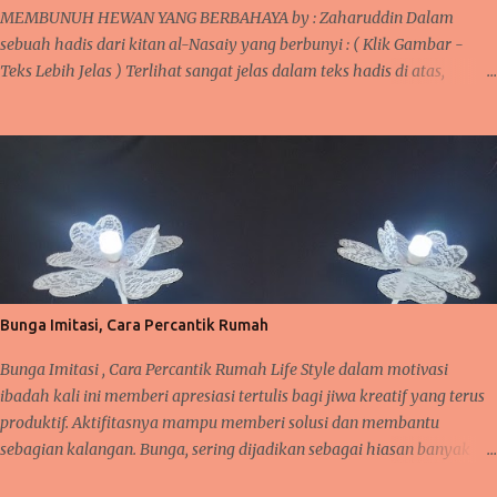
Muta’allimin B . Rumusan Masalah ...
MEMBUNUH HEWAN YANG BERBAHAYA by : Zaharuddin Dalam
sebuah hadis dari kitan al-Nasaiy yang berbunyi : ( Klik Gambar -
Teks Lebih Jelas ) Terlihat sangat jelas dalam teks hadis di atas,
bilamana seseorang membunuh seekor burung tanpa ada tujuan
tertentu untuk dimanfaatkan maka itu merupakan sebuah tidakan
yang akan dimintai pertanggung jawabnnya di sisi Allah. Jika melihat
teks " Saalallahu " Allah akan memintai pertanggung jawabannya,
sebagaimana dalam kitan faidh al-Qadir mengenai hadis ini bahwa
kata itu dipahami sebagai sebuah hukuman, siksaan di hari
kemudian. Manusia hidup di muka bumi tidak seorang diri
melainkan bersama makhluk ciptaan Allah lainnya seperti tumbuh-
tumbuhan dan hewan. Semua mempunyai peran dalam kehidupannya
Bunga Imitasi, Cara Percantik Rumah
masing-masing. Olehnya itu, semua makhluk dituntut untuk hidup
damai dan saling memberi manfaat. Manusia dan hewan bisa
Bunga Imitasi , Cara Percantik Rumah Life Style dalam motivasi
mempunyai hubungan erat lay...
ibadah kali ini memberi apresiasi tertulis bagi jiwa kreatif yang terus
produktif. Aktifitasnya mampu memberi solusi dan membantu
sebagian kalangan. Bunga, sering dijadikan sebagai hiasan banyak
orang karena ia mampu memberi nilai positif tersendiri saat terpajang