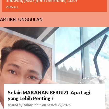
Showing posts from December, 2025
VIEW ALL
ARTIKEL UNGGULAN
P
o
s
t
s
Selain MAKANAN BERGIZI, Apa Lagi
yang Lebih Penting ?
posted by
zaharuddin
on
March 27, 2026