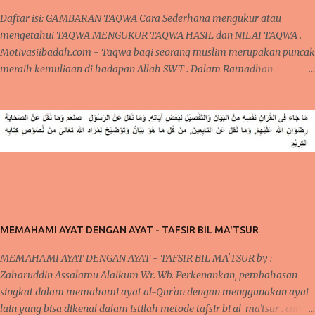
Daftar isi: GAMBARAN TAQWA Cara Sederhana mengukur atau
mengetahui TAQWA MENGUKUR TAQWA HASIL dan NILAI TAQWA .
Motivasiibadah.com - Taqwa bagi seorang muslim merupakan puncak
meraih kemuliaan di hadapan Allah SWT . Dalam Ramadhan
dikatakan sebagai madrasah ibadah , sekolah pelatihan
penghambaan kepada Allah dari seluruh aspek ketaatan dalam
beribadah kepada Allah. Satu hal yang menjadi peringkat tertinggi
pencapaian hamba Allah adalah TAQWA. CARA SEDERHANA
MENGUKUR TAQWA DALAM KEHIDUPAN SEHARI-HARI Apakah
Pasca Ramadhan, seseorang sudah mampu meraih peringkat TAQWA
sebagaimana yang nasehat dari Alquran ? GAMBARAN TAQWA
GAMBARAN TAQWA Secara sepintas, seseorang bisa saja mengklaim
dirinya sudah bertaqwa kepada Allah, namun apakah semudah itu di
MEMAHAMI AYAT DENGAN AYAT - TAFSIR BIL MA'TSUR
katakan sudah bertaqwa ? Dalam kehidupan sehari-hari, ada banyak
momen yang bisa diperhatikan saat sedang beraktifitas. Baik dalam
MEMAHAMI AYAT DENGAN AYAT - TAFSIR BIL MA'TSUR by :
hal ibadah wajib, sunat, pekerjaan, rutinitas lainnya seperti urusa...
Zaharuddin Assalamu Alaikum Wr. Wb. Perkenankan, pembahasan
singkat dalam memahami ayat al-Qur'an dengan menggunakan ayat
lain yang bisa dikenal dalam istilah metode tafsir bi al-ma'tsur . cara