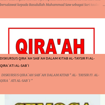
bersalawat kepada Rasulullah Muhammad Saw sebagai Suri tauladan
kepada seluruh umat manusia. Kembali lagi berjumpa pada
kesempatan yang penuh mubarakah ini, pada pertemuan sebelumnya,
telah kita bahas mengenai pentingnya mengontrol niat dan pola pikir
agar bisa menjalankan ibadah yang lebih giat lagi. Perlu kita
ketahui juga bahwa dalam pembahasan sebelumnya, secara tidak
langsung telah terdapat keterkaitan dengan apa yang akan kita bahas
pada pertemuan kali ini. Pada pertemuan sebelumnya, mengontrol
pola pikir yang harus dilakukan setiap saat karena ada niat ingin
berubah, niat ingin berubah menjadi lebih baik inilah yang akan kita
DISKURSUS QIRA`AH SAB`AH DALAM KITAB AL-TAYSIR FI AL-
bicarakan kali ini. Poin Kedua ; Taubat dan Konsisten (Po...
QIRA`ATI AL-SAB`I
DISKURSUS QIRA`AH SAB`AH DALAM KITAB “ AL- TAYSIR FI AL-
QIRA ` ATI AL-SAB`I ”