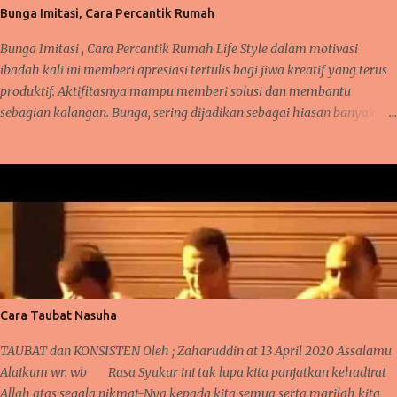
tumbuhan dan hewan. Semua mempunyai peran dalam kehidupannya
Bunga Imitasi, Cara Percantik Rumah
masing-masing. Olehnya itu, semua makhluk dituntut untuk hidup
damai dan saling memberi manfaat. Manusia dan hewan bisa
Bunga Imitasi , Cara Percantik Rumah Life Style dalam motivasi
mempunyai hubungan erat lay...
ibadah kali ini memberi apresiasi tertulis bagi jiwa kreatif yang terus
produktif. Aktifitasnya mampu memberi solusi dan membantu
sebagian kalangan. Bunga, sering dijadikan sebagai hiasan banyak
orang karena ia mampu memberi nilai positif tersendiri saat terpajang
di suatu tempat. Tentunya, ia akan memiliki harga rupiah ( Indonesia
Rupiah ) karena suasana cantik yang dihasilkan saat memajang
bunga hias itu. Takkala hebohnya, bila bunga hias ini dilirik oleh
orang yang memang memiliki hobby dan kesukaan dalam mendekor,
merangkai helai dan daun yang cocok, menata ruang dan tempat yang
cocok di hias dengan bunga. Maka ia akan familiar dan terkenal
dengan keelokannya karena di tata oleh orang tepat. Sehingga, jangan
heran bila ia memiliki harga yang lumayan cantik juga.. Bunga hias ,
Cara Taubat Nasuha
sebagian memilih yang hidup dan sebagian juga memilih yang imitasi
(hias tidak hidup). Masing masing memiliki alasan tersendiri dan ...
TAUBAT dan KONSISTEN Oleh ; Zaharuddin at 13 April 2020 Assalamu
Alaikum wr. wb Rasa Syukur ini tak lupa kita panjatkan kehadirat
Allah atas segala nikmat-Nya kepada kita semua serta marilah kita