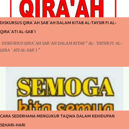
pada pertemuan kali ini. Pada pertemuan sebelumnya, mengontrol
pola pikir yang harus dilakukan setiap saat karena ada niat ingin
berubah, niat ingin berubah menjadi lebih baik inilah yang akan kita
DISKURSUS QIRA`AH SAB`AH DALAM KITAB AL-TAYSIR FI AL-
bicarakan kali ini. Poin Kedua ; Taubat dan Konsisten (Po...
QIRA`ATI AL-SAB`I
DISKURSUS QIRA`AH SAB`AH DALAM KITAB “ AL- TAYSIR FI AL-
QIRA ` ATI AL-SAB`I ”
CARA SEDERHANA MENGUKUR TAQWA DALAM KEHIDUPAN
SEHARI-HARI