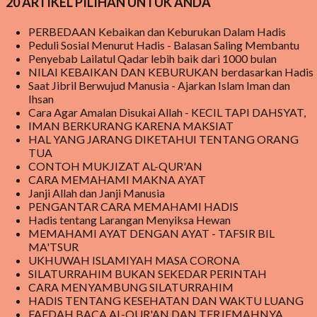
20 ARTIKEL PILIHAN UNTUK ANDA
meski hingga saat ini, masih ada beberapa sekolah yang belum
menerima MAKANAN BERGIZI GRATIS tersebut tetapi mereka tetap
PERBEDAAN Kebaikan dan Keburukan Dalam Hadis
Peduli Sosial Menurut Hadis - Balasan Saling Membantu
penasaran menanti kedatangan makanan bergizi gratis tersebut.
Penyebab Lailatul Qadar lebih baik dari 1000 bulan
Program Makanan Bergizi ini, pada awalnya mendapat cemoohan
NILAI KEBAIKAN DAN KEBURUKAN berdasarkan Hadis
publik karena beberapa kasus di beritakan bahwa ada yang tidak
Saat Jibril Berwujud Manusia - Ajarkan Islam Iman dan
beres pada makanan yang disediakan sehingga sempat dilaporkan
Ihsan
Cara Agar Amalan Disukai Allah - KECIL TAPI DAHSYAT,
berdampak buruk bagi kesehatan anak yang mengkomsumsinya.
IMAN BERKURANG KARENA MAKSIAT
pada akhirnya di beritakan bahwa orang yang memakannya menjadi
HAL YANG JARANG DIKETAHUI TENTANG ORANG
jatuh sakit sehingga dikatakan keracunan makanan dari makanan
TUA
CONTOH MUKJIZAT AL-QUR'AN
yang disalurkan dari MBG . Meski demikian, MBG tetap berjal...
CARA MEMAHAMI MAKNA AYAT
Janji Allah dan Janji Manusia
PENGANTAR CARA MEMAHAMI HADIS
Hadis tentang Larangan Menyiksa Hewan
MEMAHAMI AYAT DENGAN AYAT - TAFSIR BIL
MA'TSUR
UKHUWAH ISLAMIYAH MASA CORONA
SILATURRAHIM BUKAN SEKEDAR PERINTAH
CARA MENYAMBUNG SILATURRAHIM
HADIS TENTANG KESEHATAN DAN WAKTU LUANG
FAEDAH BACA AL-QUR'AN DAN TERJEMAHNYA