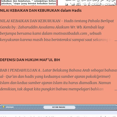
pada akhirnya di beritakan bahwa orang yang memakannya menjadi
jatuh sakit sehingga dikatakan keracunan makanan dari makanan
NILAI KEBAIKAN DAN KEBURUKAN dalam Hadis
yang disalurkan dari MBG . Meski demikian, MBG tetap berjal...
NILAI KEBAIKAN DAN KEBURUKAN - Hadis tentang Pahala Berlipat
Ganda by : Zaharuddin Assalamu Alaikum Wr. Wb. Kembali lagi
berjumpa bersama kami dalam motivasiibadah.com , sebuah
kesyukuran karena masih bisa berinteraksi sampai saat sekarang ini,
tak lupa kita kirimkan salawat kepada Nabi Muhammad Saw yang
telah menunjukkan kita kepada jalan-jalan kebaikan dan menjauhkan
kita dari jalan keburukan. Pada beberapa pertemuan sebelumnya,
DEFENISI DAN HUKUM MAF'UL BIH
telah kita bahas mengenai konsistensi dalam beribadah, baik dari segi
BAB I PENDAHULUAN A . Latar Belakang Bahasa Arab sebagai bahasa
mengontrol mindset dan niat dalam beribadah, begitupula karena
al- Qur’an dan hadis yang keduanya sumber ajaran pokok(primer)
faktor kebiasaan yang bisa membantu seseorang agar tetap semangat
Islam dan kedua sumber ajaran Islam itu harus diamalkan. Namun
dalam melaksanakan kebaikan dan bernilai ibadah kepada Allah Swt .
demikian, tak dapat kita pungkiri bahwa mempelajari bahkan
ARTIKEL TERKAIT : Cara Semangat ibadah- Mengontrol Mindset dan
menguasai bahasa Arab tidaklah semudah membalikkan telapak
Niat positif dan baca Juga Tentang Faktor Kebiasaan dan Ketekunan
tangan, tapi bukan berarti kita tidak mempelajarinya. Karena bahasa
BAGAIMANAKAH ALLAH MEMBALAS KEBAIKAN ITU ? Semangat
Arab mempunyai karakter dan keistimewaan tersendiri yang berbeda,
dalam melak...
bahkan mungkin tidak dimiliki oleh bahasa-bahasa yang lain. Al-