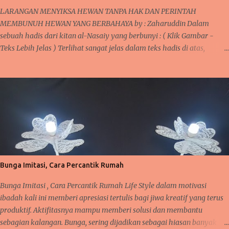
jelas maknanya, dan mendekatkan pemahaman kita sebagai al-
LARANGAN MENYIKSA HEWAN TANPA HAK DAN PERINTAH
Muta’allimin B . Rumusan Masalah ...
MEMBUNUH HEWAN YANG BERBAHAYA by : Zaharuddin Dalam
sebuah hadis dari kitan al-Nasaiy yang berbunyi : ( Klik Gambar -
Teks Lebih Jelas ) Terlihat sangat jelas dalam teks hadis di atas,
bilamana seseorang membunuh seekor burung tanpa ada tujuan
tertentu untuk dimanfaatkan maka itu merupakan sebuah tidakan
yang akan dimintai pertanggung jawabnnya di sisi Allah. Jika melihat
teks " Saalallahu " Allah akan memintai pertanggung jawabannya,
sebagaimana dalam kitan faidh al-Qadir mengenai hadis ini bahwa
kata itu dipahami sebagai sebuah hukuman, siksaan di hari
kemudian. Manusia hidup di muka bumi tidak seorang diri
melainkan bersama makhluk ciptaan Allah lainnya seperti tumbuh-
tumbuhan dan hewan. Semua mempunyai peran dalam kehidupannya
Bunga Imitasi, Cara Percantik Rumah
masing-masing. Olehnya itu, semua makhluk dituntut untuk hidup
damai dan saling memberi manfaat. Manusia dan hewan bisa
Bunga Imitasi , Cara Percantik Rumah Life Style dalam motivasi
mempunyai hubungan erat lay...
ibadah kali ini memberi apresiasi tertulis bagi jiwa kreatif yang terus
produktif. Aktifitasnya mampu memberi solusi dan membantu
sebagian kalangan. Bunga, sering dijadikan sebagai hiasan banyak