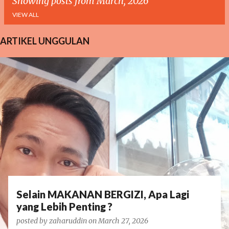
Showing posts from March, 2026
VIEW ALL
ARTIKEL UNGGULAN
P
o
s
t
s
Selain MAKANAN BERGIZI, Apa Lagi
yang Lebih Penting ?
posted by
zaharuddin
on
March 27, 2026