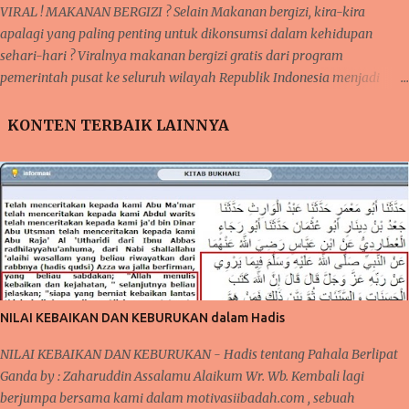
VIRAL ! MAKANAN BERGIZI ? Selain Makanan bergizi, kira-kira
apalagi yang paling penting untuk dikonsumsi dalam kehidupan
sehari-hari ? Viralnya makanan bergizi gratis dari program
pemerintah pusat ke seluruh wilayah Republik Indonesia menjadi
sorotan utama publik saat ini, baik di media sosial jaringan internet
begitu juga di pembicaraan langsung dari mulut ke mulut warga.
KONTEN TERBAIK LAINNYA
meski hingga saat ini, masih ada beberapa sekolah yang belum
menerima MAKANAN BERGIZI GRATIS tersebut tetapi mereka tetap
penasaran menanti kedatangan makanan bergizi gratis tersebut.
Program Makanan Bergizi ini, pada awalnya mendapat cemoohan
publik karena beberapa kasus di beritakan bahwa ada yang tidak
beres pada makanan yang disediakan sehingga sempat dilaporkan
berdampak buruk bagi kesehatan anak yang mengkomsumsinya.
pada akhirnya di beritakan bahwa orang yang memakannya menjadi
jatuh sakit sehingga dikatakan keracunan makanan dari makanan
NILAI KEBAIKAN DAN KEBURUKAN dalam Hadis
yang disalurkan dari MBG . Meski demikian, MBG tetap berjal...
NILAI KEBAIKAN DAN KEBURUKAN - Hadis tentang Pahala Berlipat
Ganda by : Zaharuddin Assalamu Alaikum Wr. Wb. Kembali lagi
berjumpa bersama kami dalam motivasiibadah.com , sebuah