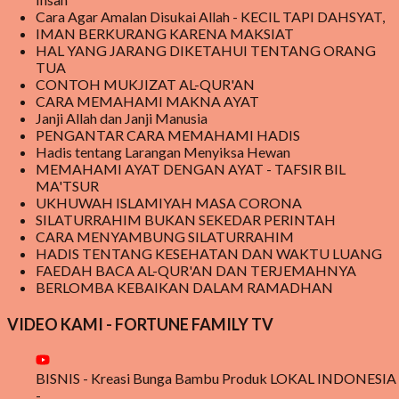
Cara Agar Amalan Disukai Allah - KECIL TAPI DAHSYAT,
berdampak buruk bagi kesehatan anak yang mengkomsumsinya.
IMAN BERKURANG KARENA MAKSIAT
pada akhirnya di beritakan bahwa orang yang memakannya menjadi
HAL YANG JARANG DIKETAHUI TENTANG ORANG
jatuh sakit sehingga dikatakan keracunan makanan dari makanan
TUA
CONTOH MUKJIZAT AL-QUR'AN
yang disalurkan dari MBG . Meski demikian, MBG tetap berjal...
CARA MEMAHAMI MAKNA AYAT
Janji Allah dan Janji Manusia
PENGANTAR CARA MEMAHAMI HADIS
Hadis tentang Larangan Menyiksa Hewan
MEMAHAMI AYAT DENGAN AYAT - TAFSIR BIL
MA'TSUR
UKHUWAH ISLAMIYAH MASA CORONA
SILATURRAHIM BUKAN SEKEDAR PERINTAH
CARA MENYAMBUNG SILATURRAHIM
HADIS TENTANG KESEHATAN DAN WAKTU LUANG
FAEDAH BACA AL-QUR'AN DAN TERJEMAHNYA
BERLOMBA KEBAIKAN DALAM RAMADHAN
VIDEO KAMI - FORTUNE FAMILY TV
BISNIS - Kreasi Bunga Bambu Produk LOKAL INDONESIA
-