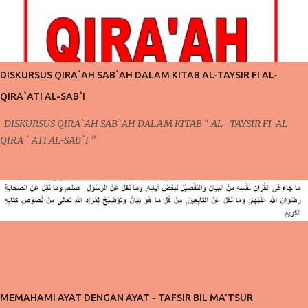
ketahui juga bahwa dalam pembahasan sebelumnya, secara tidak
langsung telah terdapat keterkaitan dengan apa yang akan kita bahas
pada pertemuan kali ini. Pada pertemuan sebelumnya, mengontrol
pola pikir yang harus dilakukan setiap saat karena ada niat ingin
berubah, niat ingin berubah menjadi lebih baik inilah yang akan kita
DISKURSUS QIRA`AH SAB`AH DALAM KITAB AL-TAYSIR FI AL-
bicarakan kali ini. Poin Kedua ; Taubat dan Konsisten (Po...
QIRA`ATI AL-SAB`I
DISKURSUS QIRA`AH SAB`AH DALAM KITAB “ AL- TAYSIR FI AL-
QIRA ` ATI AL-SAB`I ”
MEMAHAMI AYAT DENGAN AYAT - TAFSIR BIL MA'TSUR