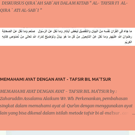
DISKURSUS QIRA`AH SAB`AH DALAM KITAB “ AL- TAYSIR FI AL-
QIRA ` ATI AL-SAB`I ”
MEMAHAMI AYAT DENGAN AYAT - TAFSIR BIL MA'TSUR
MEMAHAMI AYAT DENGAN AYAT - TAFSIR BIL MA'TSUR by :
Zaharuddin Assalamu Alaikum Wr. Wb. Perkenankan, pembahasan
singkat dalam memahami ayat al-Qur'an dengan menggunakan ayat
lain yang bisa dikenal dalam istilah metode tafsir bi al-ma'tsur . cara
ini sudah diterapkan oleh para ulama kita khususnya yang bergelut
dalam dunia tafsir al-Qur'an. Cara ini dilakukan oleh mereka karena
pada umumnya, jika kita memperhatikan ayat al-Qur'an dan juga