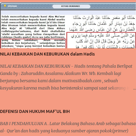
NILAI KEBAIKAN DAN KEBURUKAN dalam Hadis
NILAI KEBAIKAN DAN KEBURUKAN - Hadis tentang Pahala Berlipat
Ganda by : Zaharuddin Assalamu Alaikum Wr. Wb. Kembali lagi
berjumpa bersama kami dalam motivasiibadah.com , sebuah
kesyukuran karena masih bisa berinteraksi sampai saat sekarang ini,
tak lupa kita kirimkan salawat kepada Nabi Muhammad Saw yang
telah menunjukkan kita kepada jalan-jalan kebaikan dan menjauhkan
kita dari jalan keburukan. Pada beberapa pertemuan sebelumnya,
DEFENISI DAN HUKUM MAF'UL BIH
telah kita bahas mengenai konsistensi dalam beribadah, baik dari segi
BAB I PENDAHULUAN A . Latar Belakang Bahasa Arab sebagai bahasa
mengontrol mindset dan niat dalam beribadah, begitupula karena
al- Qur’an dan hadis yang keduanya sumber ajaran pokok(primer)
faktor kebiasaan yang bisa membantu seseorang agar tetap semangat