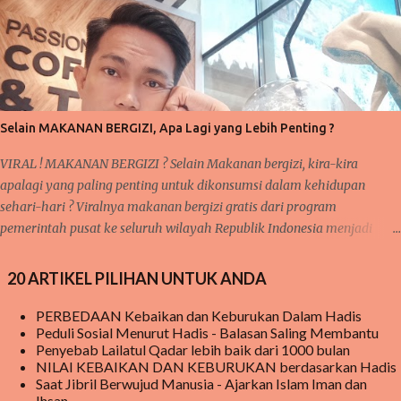
tentang 'taubat dan konsisten' dan saya mengatakan bahwa sangat
berkaitan dengan pembahasan selanjutnya. Nah, inilah yang kita
bahas pada pertemuan kali ini yakni KEBIASAAN dan KETEKUNAN.
Pernahkah anda mendengar pepatah 'ala bisa karena biasa'? Suatu
kegiatan akan mudah terlaksana dan diselesaikan, karena proses
kerjanya sudah biasa dilakukan sebelumnya. Seperti halnya pelajaran
Selain MAKANAN BERGIZI, Apa Lagi yang Lebih Penting ?
matematika, fisika, kimia, serta pelajaran lainnya yang membutu...
VIRAL ! MAKANAN BERGIZI ? Selain Makanan bergizi, kira-kira
apalagi yang paling penting untuk dikonsumsi dalam kehidupan
sehari-hari ? Viralnya makanan bergizi gratis dari program
pemerintah pusat ke seluruh wilayah Republik Indonesia menjadi
sorotan utama publik saat ini, baik di media sosial jaringan internet
begitu juga di pembicaraan langsung dari mulut ke mulut warga.
20 ARTIKEL PILIHAN UNTUK ANDA
meski hingga saat ini, masih ada beberapa sekolah yang belum
menerima MAKANAN BERGIZI GRATIS tersebut tetapi mereka tetap
PERBEDAAN Kebaikan dan Keburukan Dalam Hadis
Peduli Sosial Menurut Hadis - Balasan Saling Membantu
penasaran menanti kedatangan makanan bergizi gratis tersebut.
Penyebab Lailatul Qadar lebih baik dari 1000 bulan
Program Makanan Bergizi ini, pada awalnya mendapat cemoohan
NILAI KEBAIKAN DAN KEBURUKAN berdasarkan Hadis
publik karena beberapa kasus di beritakan bahwa ada yang tidak
Saat Jibril Berwujud Manusia - Ajarkan Islam Iman dan
beres pada makanan yang disediakan sehingga sempat dilaporkan
Ihsan