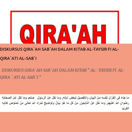
telah kita bahas mengenai pentingnya mengontrol niat dan pola pikir
agar bisa menjalankan ibadah yang lebih giat lagi. Perlu kita
ketahui juga bahwa dalam pembahasan sebelumnya, secara tidak
langsung telah terdapat keterkaitan dengan apa yang akan kita bahas
pada pertemuan kali ini. Pada pertemuan sebelumnya, mengontrol
pola pikir yang harus dilakukan setiap saat karena ada niat ingin
berubah, niat ingin berubah menjadi lebih baik inilah yang akan kita
DISKURSUS QIRA`AH SAB`AH DALAM KITAB AL-TAYSIR FI AL-
bicarakan kali ini. Poin Kedua ; Taubat dan Konsisten (Po...
QIRA`ATI AL-SAB`I
DISKURSUS QIRA`AH SAB`AH DALAM KITAB “ AL- TAYSIR FI AL-
QIRA ` ATI AL-SAB`I ”