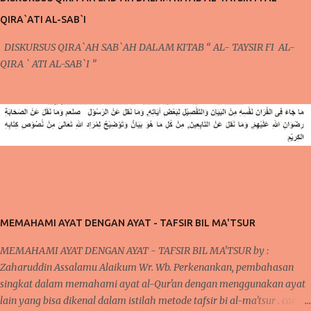
bicarakan kali ini. Poin Kedua ; Taubat dan Konsisten (Po...
QIRA`ATI AL-SAB`I
DISKURSUS QIRA`AH SAB`AH DALAM KITAB “ AL- TAYSIR FI AL-
QIRA ` ATI AL-SAB`I ”
MEMAHAMI AYAT DENGAN AYAT - TAFSIR BIL MA'TSUR
MEMAHAMI AYAT DENGAN AYAT - TAFSIR BIL MA'TSUR by :
Zaharuddin Assalamu Alaikum Wr. Wb. Perkenankan, pembahasan
singkat dalam memahami ayat al-Qur'an dengan menggunakan ayat
lain yang bisa dikenal dalam istilah metode tafsir bi al-ma'tsur . cara