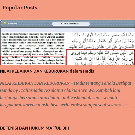
Popular Posts
NILAI KEBAIKAN DAN KEBURUKAN dalam Hadis
NILAI KEBAIKAN DAN KEBURUKAN - Hadis tentang Pahala Berlipat
Ganda by : Zaharuddin Assalamu Alaikum Wr. Wb. Kembali lagi
berjumpa bersama kami dalam motivasiibadah.com , sebuah
kesyukuran karena masih bisa berinteraksi sampai saat sekarang ini,
tak lupa kita kirimkan salawat kepada Nabi Muhammad Saw yang
telah menunjukkan kita kepada jalan-jalan kebaikan dan menjauhkan
kita dari jalan keburukan. Pada beberapa pertemuan sebelumnya,
DEFENISI DAN HUKUM MAF'UL BIH
telah kita bahas mengenai konsistensi dalam beribadah, baik dari segi