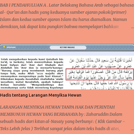
BAB I PENDAHULUAN A . Latar Belakang Bahasa Arab sebagai bahasa
mengontrol mindset dan niat dalam beribadah, begitupula karena
al- Qur’an dan hadis yang keduanya sumber ajaran pokok(primer)
faktor kebiasaan yang bisa membantu seseorang agar tetap semangat
Islam dan kedua sumber ajaran Islam itu harus diamalkan. Namun
dalam melaksanakan kebaikan dan bernilai ibadah kepada Allah Swt .
demikian, tak dapat kita pungkiri bahwa mempelajari bahkan
ARTIKEL TERKAIT : Cara Semangat ibadah- Mengontrol Mindset dan
menguasai bahasa Arab tidaklah semudah membalikkan telapak
Niat positif dan baca Juga Tentang Faktor Kebiasaan dan Ketekunan
tangan, tapi bukan berarti kita tidak mempelajarinya. Karena bahasa
BAGAIMANAKAH ALLAH MEMBALAS KEBAIKAN ITU ? Semangat
Arab mempunyai karakter dan keistimewaan tersendiri yang berbeda,
dalam melak...
bahkan mungkin tidak dimiliki oleh bahasa-bahasa yang lain. Al-
Lughah al-‘Arabiyyah merupakan kata yang menerangkan gaya
bahasa arab, sedangkan tentang ‘Ulum al-‘Arabiyyah adalah ilmu
yang membahas cara pengucapan dan penulisan yakni Qawa’id al-
Lughah al-‘Arabiyyah seperti ‘ Ilm al-sharf wa al-Nahwu Makalah ini
merupakan sebagian dari Qawa’id al-Lughah al-‘Arabiyyah , ilmu ini
Hadis tentang Larangan Menyiksa Hewan
mengajarkan agar memudahkan dalam pemakaian gaya bahasa,
jelas maknanya, dan mendekatkan pemahaman kita sebagai al-
LARANGAN MENYIKSA HEWAN TANPA HAK DAN PERINTAH
Muta’allimin B . Rumusan Masalah ...
MEMBUNUH HEWAN YANG BERBAHAYA by : Zaharuddin Dalam
sebuah hadis dari kitan al-Nasaiy yang berbunyi : ( Klik Gambar -
Teks Lebih Jelas ) Terlihat sangat jelas dalam teks hadis di atas,