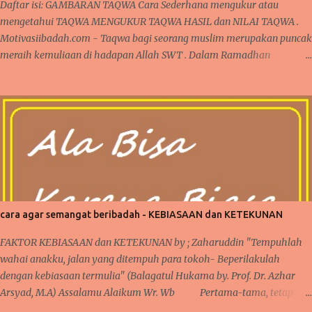
Daftar isi: GAMBARAN TAQWA Cara Sederhana mengukur atau
mengetahui TAQWA MENGUKUR TAQWA HASIL dan NILAI TAQWA .
Motivasiibadah.com - Taqwa bagi seorang muslim merupakan puncak
meraih kemuliaan di hadapan Allah SWT . Dalam Ramadhan
dikatakan sebagai madrasah ibadah , sekolah pelatihan
penghambaan kepada Allah dari seluruh aspek ketaatan dalam
beribadah kepada Allah. Satu hal yang menjadi peringkat tertinggi
pencapaian hamba Allah adalah TAQWA. CARA SEDERHANA
MENGUKUR TAQWA DALAM KEHIDUPAN SEHARI-HARI Apakah
Pasca Ramadhan, seseorang sudah mampu meraih peringkat TAQWA
sebagaimana yang nasehat dari Alquran ? GAMBARAN TAQWA
GAMBARAN TAQWA Secara sepintas, seseorang bisa saja mengklaim
dirinya sudah bertaqwa kepada Allah, namun apakah semudah itu di
cara agar semangat beribadah - KEBIASAAN dan KETEKUNAN
katakan sudah bertaqwa ? Dalam kehidupan sehari-hari, ada banyak
momen yang bisa diperhatikan saat sedang beraktifitas. Baik dalam
FAKTOR KEBIASAAN dan KETEKUNAN by ; Zaharuddin "Tempuhlah
hal ibadah wajib, sunat, pekerjaan, rutinitas lainnya seperti urusa...
wahai anakku, jalan yang ditempuh para tokoh- Beperilakulah
dengan kebiasaan termulia" (Balagatul Hukama by. Prof. Dr. Azhar
Arsyad, M.A) Assalamu Alaikum Wr. Wb Pertama-tama, tetap
bersyukur kepada Allah karena iman dan takwa senantiasa ada dalam