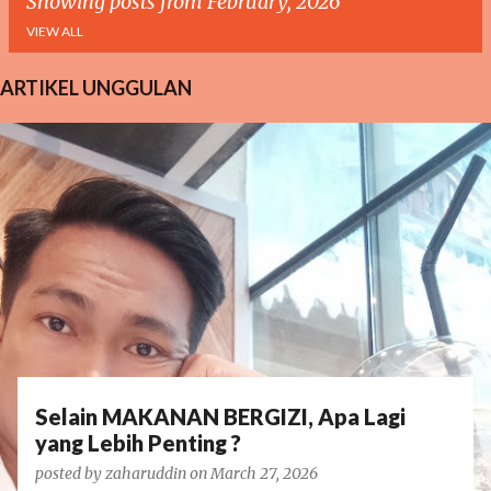
Showing posts from February, 2026
VIEW ALL
ARTIKEL UNGGULAN
P
o
s
t
s
Selain MAKANAN BERGIZI, Apa Lagi
yang Lebih Penting ?
posted by
zaharuddin
on
March 27, 2026