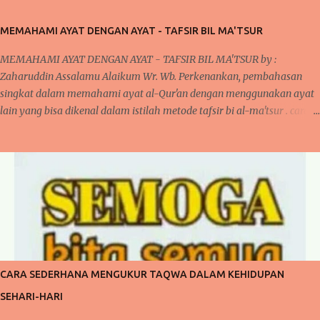
MEMAHAMI AYAT DENGAN AYAT - TAFSIR BIL MA'TSUR
MEMAHAMI AYAT DENGAN AYAT - TAFSIR BIL MA'TSUR by :
Zaharuddin Assalamu Alaikum Wr. Wb. Perkenankan, pembahasan
singkat dalam memahami ayat al-Qur'an dengan menggunakan ayat
lain yang bisa dikenal dalam istilah metode tafsir bi al-ma'tsur . cara
ini sudah diterapkan oleh para ulama kita khususnya yang bergelut
dalam dunia tafsir al-Qur'an. Cara ini dilakukan oleh mereka karena
pada umumnya, jika kita memperhatikan ayat al-Qur'an dan juga
disertai dengan artinya bahwa terlihat di banyak ayat yang
menjelaskan sendiri makna suatu ayat. Kita akan mengupas sedikit
mengenai tafsir, bahwa secara bahasa Arab " fassara " artinya
menjelaskan atau menerangkan sehingga bentuk isimnya "tafsir"
berarti penjelasan atau keterangan. penjelasan ini bisa dilihat dalam
buku studi ilmu al-Qur'an oleh Muhammad Ali. begitupula tafsir
CARA SEDERHANA MENGUKUR TAQWA DALAM KEHIDUPAN
dalam istilah adalah suatu ilmu dalam menerangkan, menjelaskan
SEHARI-HARI
dan memahami ayat al-Qur'an yang diturunkan kep...