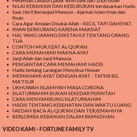
Penyebab Lailatul Qadar lebih baik dari 1000 bulan
Program Makanan Bergizi ini, pada awalnya mendapat cemoohan
NILAI KEBAIKAN DAN KEBURUKAN berdasarkan Hadis
publik karena beberapa kasus di beritakan bahwa ada yang tidak
Saat Jibril Berwujud Manusia - Ajarkan Islam Iman dan
beres pada makanan yang disediakan sehingga sempat dilaporkan
Ihsan
Cara Agar Amalan Disukai Allah - KECIL TAPI DAHSYAT,
berdampak buruk bagi kesehatan anak yang mengkomsumsinya.
IMAN BERKURANG KARENA MAKSIAT
pada akhirnya di beritakan bahwa orang yang memakannya menjadi
HAL YANG JARANG DIKETAHUI TENTANG ORANG
jatuh sakit sehingga dikatakan keracunan makanan dari makanan
TUA
CONTOH MUKJIZAT AL-QUR'AN
yang disalurkan dari MBG . Meski demikian, MBG tetap berjal...
CARA MEMAHAMI MAKNA AYAT
Janji Allah dan Janji Manusia
PENGANTAR CARA MEMAHAMI HADIS
Hadis tentang Larangan Menyiksa Hewan
MEMAHAMI AYAT DENGAN AYAT - TAFSIR BIL
MA'TSUR
UKHUWAH ISLAMIYAH MASA CORONA
SILATURRAHIM BUKAN SEKEDAR PERINTAH
CARA MENYAMBUNG SILATURRAHIM
HADIS TENTANG KESEHATAN DAN WAKTU LUANG
FAEDAH BACA AL-QUR'AN DAN TERJEMAHNYA
BERLOMBA KEBAIKAN DALAM RAMADHAN
VIDEO KAMI - FORTUNE FAMILY TV