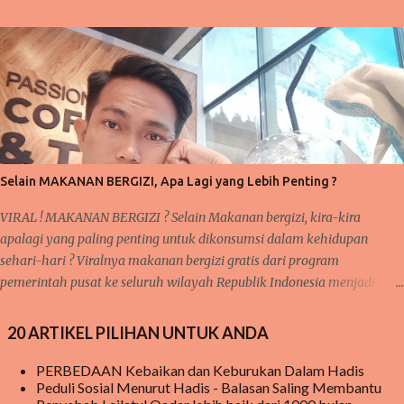
hati, serta salawat dan taslim kepaada junjungan Nabi besar kita
Muhammad SAW sebagai tauladan kita. Pembahasan sebelumnya
tentang 'taubat dan konsisten' dan saya mengatakan bahwa sangat
berkaitan dengan pembahasan selanjutnya. Nah, inilah yang kita
bahas pada pertemuan kali ini yakni KEBIASAAN dan KETEKUNAN.
Pernahkah anda mendengar pepatah 'ala bisa karena biasa'? Suatu
kegiatan akan mudah terlaksana dan diselesaikan, karena proses
kerjanya sudah biasa dilakukan sebelumnya. Seperti halnya pelajaran
Selain MAKANAN BERGIZI, Apa Lagi yang Lebih Penting ?
matematika, fisika, kimia, serta pelajaran lainnya yang membutu...
VIRAL ! MAKANAN BERGIZI ? Selain Makanan bergizi, kira-kira
apalagi yang paling penting untuk dikonsumsi dalam kehidupan
sehari-hari ? Viralnya makanan bergizi gratis dari program
pemerintah pusat ke seluruh wilayah Republik Indonesia menjadi
sorotan utama publik saat ini, baik di media sosial jaringan internet
begitu juga di pembicaraan langsung dari mulut ke mulut warga.
20 ARTIKEL PILIHAN UNTUK ANDA
meski hingga saat ini, masih ada beberapa sekolah yang belum
menerima MAKANAN BERGIZI GRATIS tersebut tetapi mereka tetap
PERBEDAAN Kebaikan dan Keburukan Dalam Hadis
Peduli Sosial Menurut Hadis - Balasan Saling Membantu
penasaran menanti kedatangan makanan bergizi gratis tersebut.